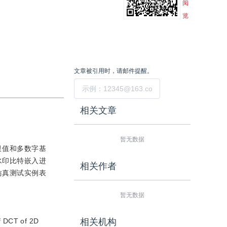
阅
览
文章被引用时，请邮件提醒。
提交
相关文章
暂无数据
）门限值和多数字基
水印比特嵌入进
相关作者
仿真测试实例表
暂无数据
f DCT of 2D
相关机构