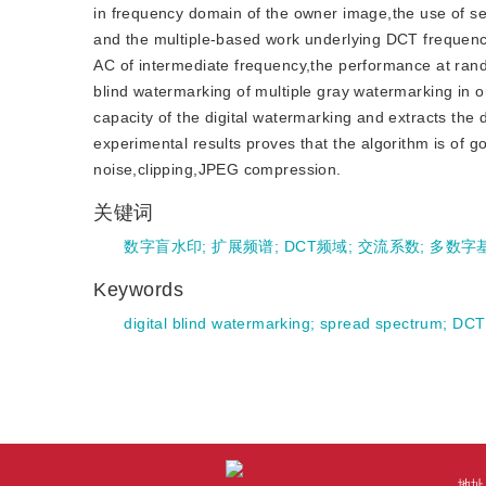
in frequency domain of the owner image,the use of s
and the multiple-based work underlying DCT frequenc
AC of intermediate frequency,the performance at rand
blind watermarking of multiple gray watermarking in o
capacity of the digital watermarking and extracts the
experimental results proves that the algorithm is of g
noise,clipping,JPEG compression.
关键词
数字盲水印
;
扩展频谱
;
DCT频域
;
交流系数
;
多数字
Keywords
digital blind watermarking
;
spread spectrum
;
DCT
地址