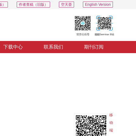
版）
作者查稿（旧版）
空天荟
English Version
下载中心
联系我们
期刊订阅
PDF
导出
分享
收藏
专辑
m
移
动
端