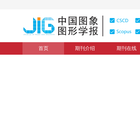
首页
期刊介绍
期刊在线
学术论文与技术报告
|
浏览量
:
0
下载量: 220
CSCD: 0
基于混叠DCT频域灰度级盲水
1
2
马强
，
付艳茹
2006年11卷第8期 页码：1081
纸质出版：
2006
DOI：
10.11834/jig.200608183