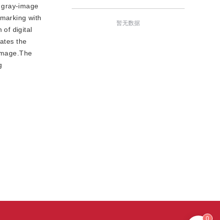
f gray-image
rmarking with
暂无数据
of digital
uates the
 image.The
g
0