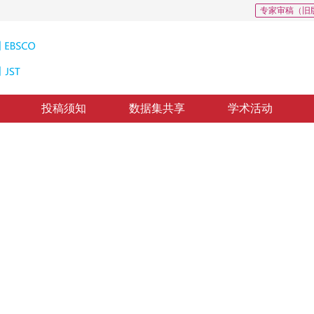
专家审稿（旧
投稿须知
数据集共享
学术活动
印多重嵌入算法
Multiple Embedded Algorithm with Grey-level Blind Watermarking in DCT Frequency Domain Based on Aliasing Spectru