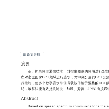
引用
阅读全文PDF
论文导航
摘要
基于扩展频谱通信技术，对宿主图像的频域进行2维DCT变换，
底对宿主图像DCT频域进行选块，对中频分量的DCT交
行控制，使多个数字盲水印信号载波传输于混叠的DCT
明，该算法能有效抵抗滤波、加噪、剪切、JPEG有损
Abstract
Based on spread spectrum communications,the app