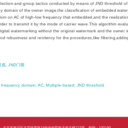
election-and-group tactics conducted by means of JND threshold o
y domain of the owner image,the classification of embedded wate
om on AC of high-low frequency that embedded,and the realization 
rder to transmit it by the mode of carrier wave.This algorithm eval
 digital watermarking without the original watermark and the owner
ood robustness and renitency for the procedures,like filtering,addin
基底
;
JND门限
 frequency domain
;
AC
;
Multiple-based
;
JND threshold.
：北京市海淀区北四环西路19号中科院电子所主楼223室
邮编：100190