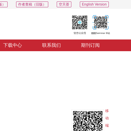
版）
作者查稿（旧版）
空天荟
English Version
下载中心
联系我们
期刊订阅
PDF
导出
分享
收藏
专辑
移
动
端