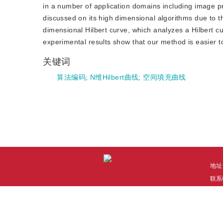
in a number of application domains including image pr
discussed on its high dimensional algorithms due to th
dimensional Hilbert curve, which analyzes a Hilbert c
experimental results show that our method is easier 
关键词
算法编码
;
N维Hilbert曲线
;
空间填充曲线
地址
联系电
技术
本系
Co