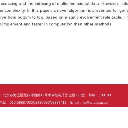
ocessing and the indexing of multidimensional data. However, litt
e complexity. In this paper, a novel algorithm is presented for gen
urve from bottom to top, based on a static evolvement rule table. T
to implement and faster in computation than other methods.
：北京市海淀区北四环西路19号中科院电子所主楼223室
邮编：100190
话：010-58887035/58887030/58887418
Email：jig@aircas.ac.cn
支持由北京北大方正电子有限公司提供
京ICP备05080539号-4
京公网安备1101
统建议在Chrome、 IE9+ 以上版本浏览器阅读本站内容，360浏览器请切换至极速模
okies帮助我们提供服务并提供个性化体验。使用本网站，即表示您同意我们使用Cooki