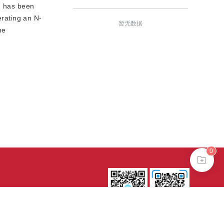
le has been
erating an N-
暂无数据
he
0
0802024621
式
es