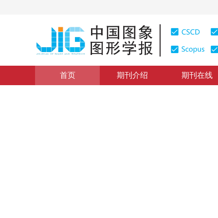
首页
期刊介绍
期刊在线
学术论文与技术报告
|
浏览量
:
0
下载量: 204
CSCD: 0
N维Hilbert曲线生成算法
Algorithm for Generating N-dimensional Hilbert Curve
1
1
1
李晨阳
，
段雄文
，
冯玉才
2006年11卷第8期 页码：1068
纸质出版：
2006
DOI：
10.11834/jig.200608181