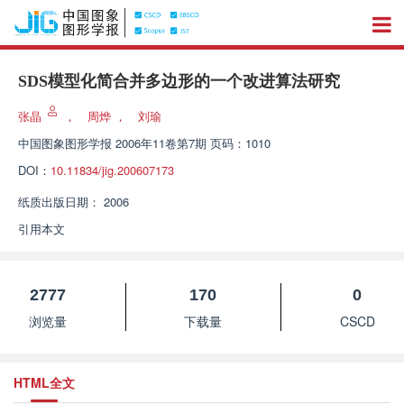
SDS模型化简合并多边形的一个改进算法研究
张晶
，
周烨
，
刘瑜
中国图象图形学报
2006年11卷第7期 页码：1010
DOI：
10.11834/jig.200607173
纸质出版日期：
2006
引用本文
2777
170
0
浏览量
下载量
CSCD
HTML全文