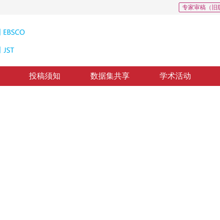
专家审稿（旧
投稿须知
数据集共享
学术活动
路径算法
An Optimal Path Algorithm Based on Hierarchically Structured Topographical Network