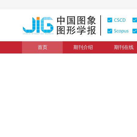
首页
期刊介绍
期刊在线
学术论文与技术报告
|
浏览量
:
0
下载量: 249
CSCD: 0
基于分层网络拓扑结构的最优
1
1
1
1
李楷
，
钟耳顺
，
曾志明
，
曹国峰
2006年11卷第7期 页码：1004
纸质出版：
2006
DOI：
10.11834/jig.200607172