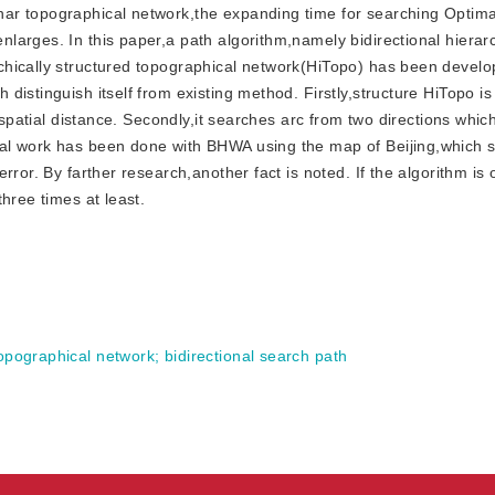
anar topographical network,the expanding time for searching Optimal
arges. In this paper,a path algorithm,namely bidirectional hierarc
chically structured topographical network(HiTopo) has been devel
distinguish itself from existing method. Firstly,structure HiTopo i
n spatial distance. Secondly,it searches arc from two directions whi
tal work has been done with BHWA using the map of Beijing,whic
rror. By farther research,another fact is noted. If the algorithm is
hree times at least.
topographical network
;
bidirectional search path