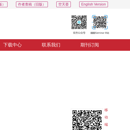
版）
作者查稿（旧版）
空天荟
English Version
下载中心
联系我们
期刊订阅
导出
分享
收藏
专辑
移
动
端