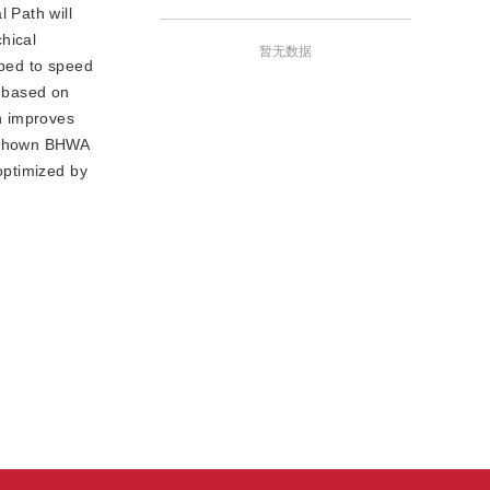
 Path will
hical
暂无数据
oped to speed
s based on
ch improves
h shown BHWA
 optimized by