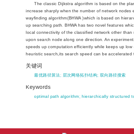
The classic Dijkstra algorithm is based on the pl
increase sharply when the number of network nodes enl
wayfinding algorithm(BHWA )which is based on hierar
up searching path. BHWA has two novel features which 
local connectivity of the classified network other tha
upon search node along one direction. An experimen
speeds up computation efficiently while keeps up low e
heuristic search,its search speed can be accelerated t
关键词
最优路径算法
;
层次网络拓扑结构
;
双向路径搜索
Keywords
optimal path algorithm
;
hierarchically structured 