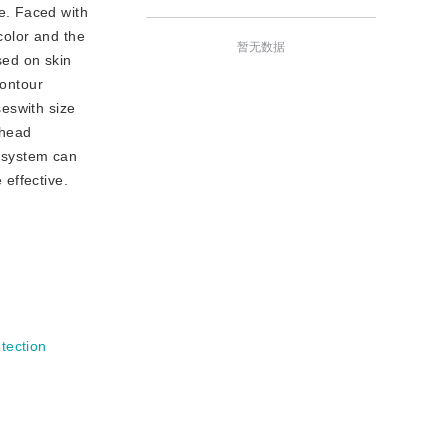
e. Faced with
color and the
暂无数据
sed on skin
contour
eswith size
thead
 system can
effective.
tection