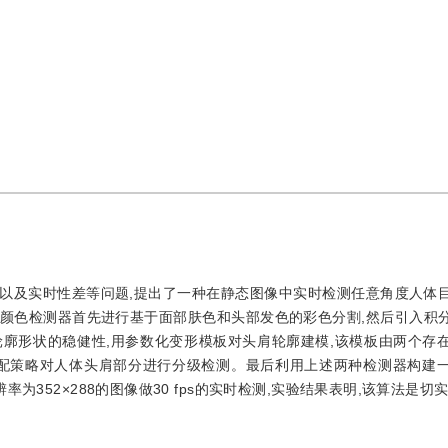
以及实时性差等问题,提出了一种在静态图像中实时检测任意角度人体
颜色检测器首先进行基于面部肤色和头部发色的彩色分割,然后引入积
廓形状的稳健性,用参数化变形模板对头肩轮廓建模,该模板由两个存
匹配策略对人体头肩部分进行分级检测。最后利用上述两种检测器构建
为352×288的图像做30 fps的实时检测,实验结果表明,该算法是切