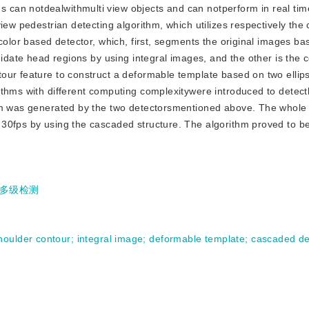
s can notdealwithmulti view objects and can notperform in real tim
iew pedestrian detecting algorithm, which utilizes respectively the 
color based detector, which, first, segments the original images ba
didate head regions by using integral images, and the other is the 
our feature to construct a deformable template based on two ellips
ithms with different computing complexitywere introduced to detec
tem was generated by the two detectorsmentioned above. The whole
30fps by using the cascaded structure. The algorithm proved to be 
多级检测
houlder contour
;
integral image
;
deformable template
;
cascaded de