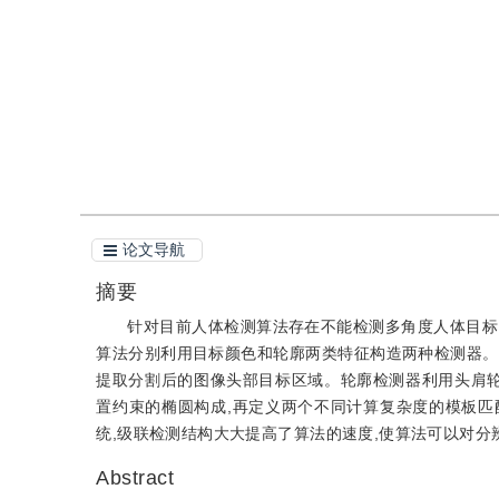
引用
阅读全文PDF
论文导航
摘要
针对目前人体检测算法存在不能检测多角度人体目标
算法分别利用目标颜色和轮廓两类特征构造两种检测器。
提取分割后的图像头部目标区域。轮廓检测器利用头肩轮
置约束的椭圆构成,再定义两个不同计算复杂度的模板
统,级联检测结构大大提高了算法的速度,使算法可以对分辨率
Abstract