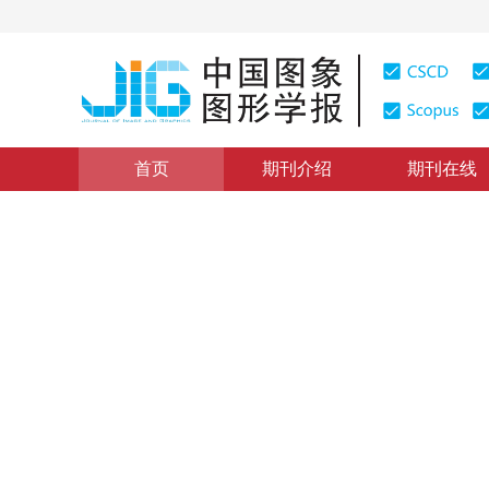
首页
期刊介绍
期刊在线
学术论文与技术报告
|
浏览量
:
0
下载量: 385
CSCD: 0
基于颜色和变形模板的实时人
Color and Deformable Templates Based Real-time Pede
1
1
王长军
，
朱善安
2006年11卷第6期 页码：861
纸质出版：
2006
DOI：
10.11834/jig.200606144