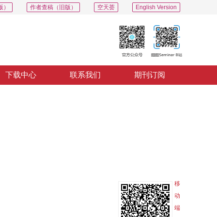
版）
作者查稿（旧版）
空天荟
English Version
下载中心
联系我们
期刊订阅
PDF
导出
分享
收藏
专辑
移
动
端