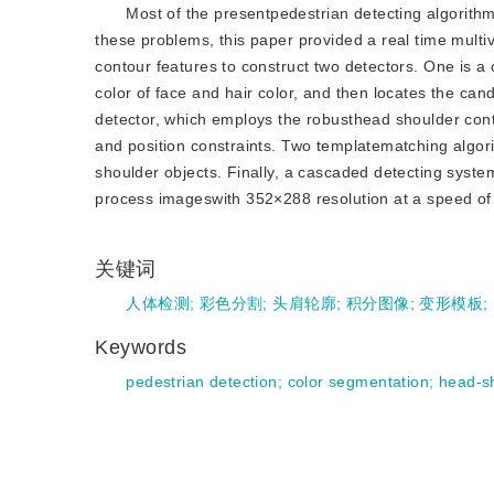
Most of the presentpedestrian detecting algorithm
these problems, this paper provided a real time multiv
contour features to construct two detectors. One is a 
color of face and hair color, and then locates the can
detector, which employs the robusthead shoulder cont
and position constraints. Two templatematching algor
shoulder objects. Finally, a cascaded detecting sys
process imageswith 352×288 resolution at a speed of 
关键词
人体检测
;
彩色分割
;
头肩轮廓
;
积分图像
;
变形模板
;
Keywords
pedestrian detection
;
color segmentation
;
head-s