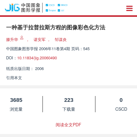
一种基于拉普拉斯方程的图像彩色化方法
滕升华
，
谌安军
，
邹谋炎
中国图象图形学报
2006年11卷第4期 页码：545
DOI：
10.11834/jig.20060490
纸质出版日期：
2006
引用本文
3685
223
0
浏览量
下载量
CSCD
阅读全文PDF