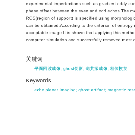
experimental imperfections such as gradient eddy curre
phase offset between the even and odd echos.The meth
ROS(region of support) is specified using morphologi
can be obtained.According to the criterion of entropy i
acceptable image.It is shown that applying this metho
computer simulation and successfully removed most of
关键词
平面回波成像
;
ghost伪影
;
磁共振成像
;
相位恢复
Keywords
echo planar imaging
;
ghost artifact
;
magnetic res