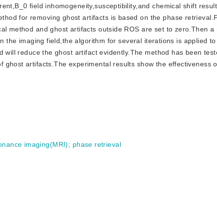
nt,B_0 field inhomogeneity,susceptibility,and chemical shift result 
od for removing ghost artifacts is based on the phase retrieval.F
cal method and ghost artifacts outside ROS are set to zero.Then 
n the imaging field,the algorithm for several iterations is applied t
d will reduce the ghost artifact evidently.The method has been tes
 ghost artifacts.The experimental results show the effectiveness 
onance imaging(MRI)
;
phase retrieval