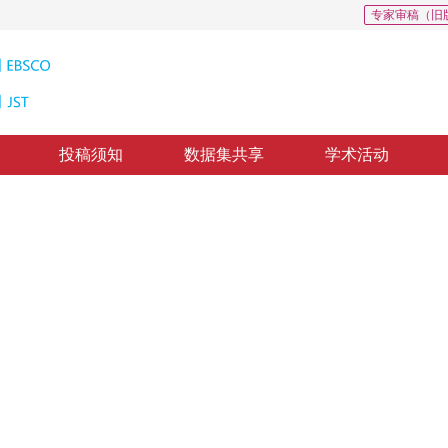
专家审稿（旧
投稿须知
数据集共享
学术活动
ghost伪影校正
or EPI