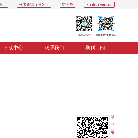
版）
作者查稿（旧版）
空天荟
English Version
下载中心
联系我们
期刊订阅
PDF
导出
分享
收藏
专辑
移
动
端