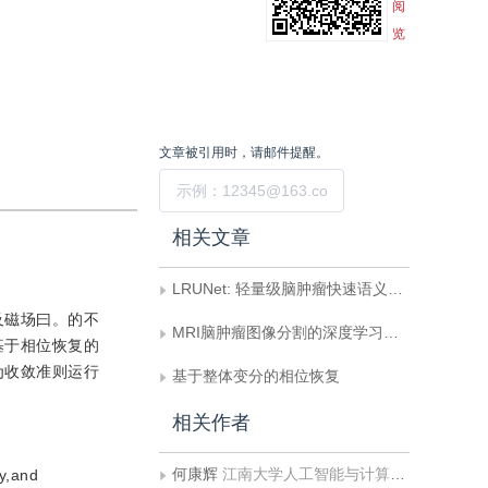
阅
览
文章被引用时，请邮件提醒。
提交
相关文章
LRUNet: 轻量级脑肿瘤快速语义分割网络
及磁场曰。的不
MRI脑肿瘤图像分割的深度学习方法综述
基于相位恢复的
为收敛准则运行
基于整体变分的相位恢复
相关作者
何康辉
江南大学人工智能与计算机学院
ty,and