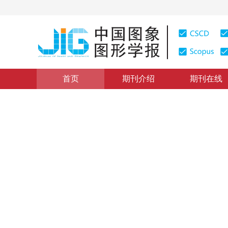
首页
期刊介绍
期刊在线
学术论文与技术报告
|
浏览量
:
0
下载量: 336
CSCD: 0
回波平面成像中基于相位恢复的
Removal of Ghost Artifacts Based on Phase Retrieval f
1
1
1
1
桂志国
，
舒华忠
，
王世杰
，
罗立民
2006年11卷第3期 页码：362
纸质出版：
2006
DOI：
10.11834/jig.20060359