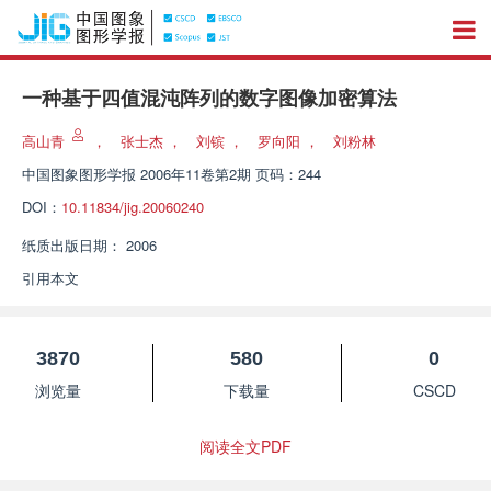
一种基于四值混沌阵列的数字图像加密算法
高山青
，
张士杰
，
刘镔
，
罗向阳
，
刘粉林
中国图象图形学报
2006年11卷第2期 页码：244
DOI：
10.11834/jig.20060240
纸质出版日期：
2006
引用本文
3870
580
0
浏览量
下载量
CSCD
阅读全文PDF