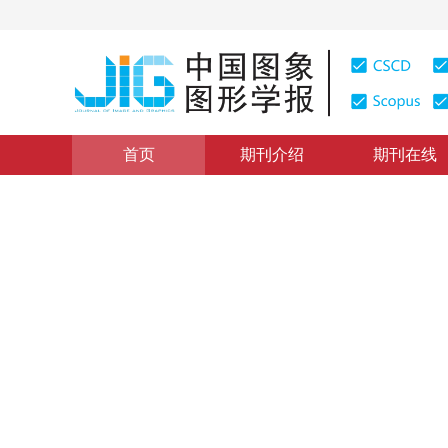
首页
期刊介绍
期刊在线
学术论文与技术报告
|
浏览量
:
0
下载量: 328
CSCD: 0
一种无需基础矩阵的鲁棒性极
An Effective Robust Rectification Method for Stereo Vi
1
1
林国余
，
张为公
2006年11卷第2期 页码：203
纸质出版：
2006
DOI：
10.11834/jig.20060234