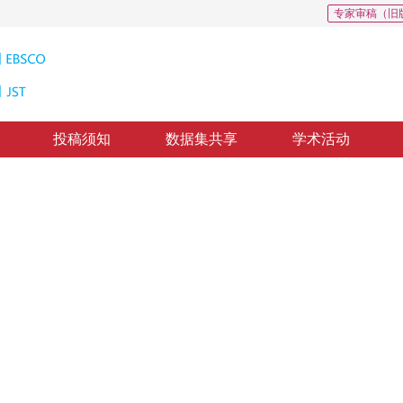
专家审稿（旧
投稿须知
数据集共享
学术活动
线校正算法
sion