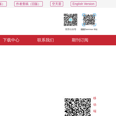
版）
作者查稿（旧版）
空天荟
English Version
下载中心
联系我们
期刊订阅
PDF
导出
分享
收藏
专辑
移
动
端