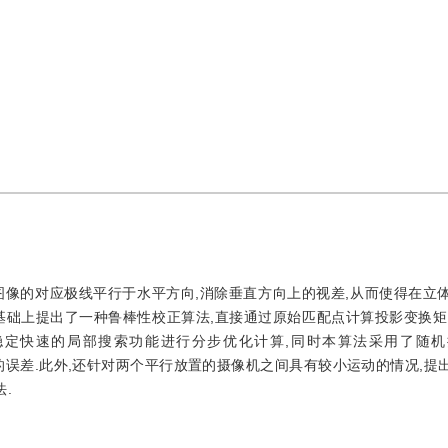
图像的对应极线平行于水平方向,消除垂直方向上的视差,从而使得在立
基础上提出了一种鲁棒性校正算法,直接通过原始匹配点计算投影变换矩
rdt算法稳定快速的局部搜索功能进行分步优化计算,同时本算法采用了随
起的误差.此外,还针对两个平行放置的摄像机之间具有较小运动的情况,提
.