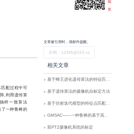
阅
览
文章被引用时，请邮件提醒。
提交
相关文章
基于蜂王进化遗传算法的特征匹配方法
体匹配过程中可
基于遗传算法的摄像机自标定方法
阵,利用遗传算
机抽样一致算法
基于仿射迭代模型的特征点匹配算法
出了一种鲁棒的
GMSAC——一种鲁棒的基于高斯混合模型的基础矩阵估计算法
双PTZ摄像机系统的标定