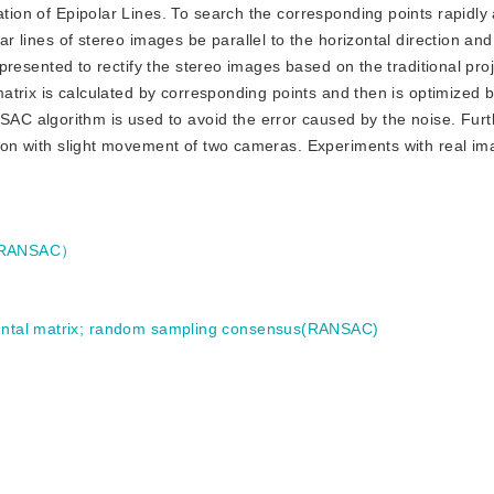
fication of Epipolar Lines. To search the corresponding points rapidly
lar lines of stereo images be parallel to the horizontal direction an
s presented to rectify the stereo images based on the traditional pro
e matrix is calculated by corresponding points and then is optimized
C algorithm is used to avoid the error caused by the noise. Fur
ation with slight movement of two cameras. Experiments with real i
ANSAC）
tal matrix
;
random sampling consensus(RANSAC)