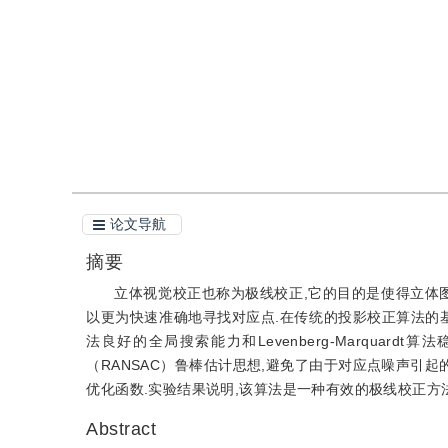
引用
阅读全文PDF
论文导航
摘要
立体视觉校正也称为极线校正,它的目的是使得立体
以更为快速准确地寻找对应点.在传统的投影校正算法的
法良好的全局搜索能力和Levenberg-Marqua
（RANSAC）鲁棒估计思想,避免了由于对应点噪声引
优化函数.实验结果说明,该算法是一种有效的极线校正方法
Abstract