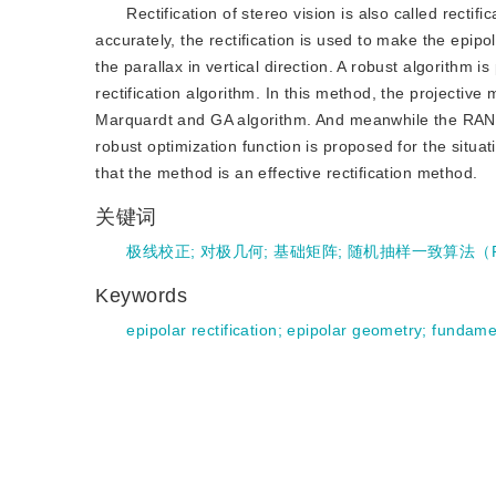
Rectification of stereo vision is also called recti
accurately, the rectification is used to make the epipo
the parallax in vertical direction. A robust algorithm i
rectification algorithm. In this method, the projectiv
Marquardt and GA algorithm. And meanwhile the RANSA
robust optimization function is proposed for the situ
that the method is an effective rectification method.
关键词
极线校正
;
对极几何
;
基础矩阵
;
随机抽样一致算法（R
Keywords
epipolar rectification
;
epipolar geometry
;
fundamen