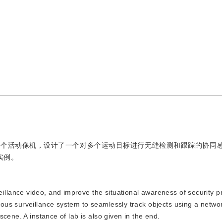
多个活动像机，设计了一个对多个运动目标进行无缝检测和跟踪的协同
实例。
illance video, and improve the situational awareness of security p
us surveillance system to seamlessly track objects using a networ
cene. A instance of lab is also given in the end.