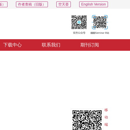
版）
作者查稿（旧版）
空天荟
English Version
下载中心
联系我们
期刊订阅
PDF
导出
分享
收藏
专辑
移
动
端