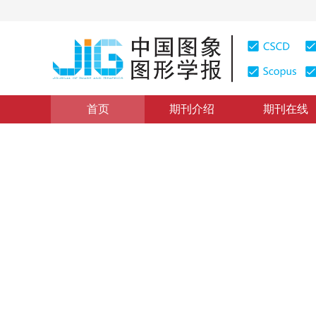
首页
期刊介绍
期刊在线
“第4届全国信号处理联合会议”栏目
|
浏览量
:
0
下载量: 2
多摄像头协同感知系统的设计
Design and Implementation
1
1
1
1
胡伏原
，
张艳宁
，
李映
，
杨兴
，
袁金刚
2006年11卷第12期 页码：1849
纸质出版：
2006
DOI：
10.11834/jig.2006012322