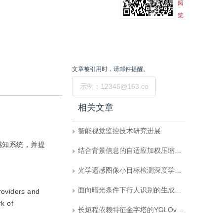
阅
览
文章被引用时，请邮件提醒。
提交
相关文章
智能视觉监控技术研究进展
感知系统，并提
结合背景信息的自适应加权压缩跟踪算法
光学遥感图像小目标检测深度学习算法综述
面向暗光条件下行人识别的生成检测一体化方法
roviders and
k of
长短程依赖特征金字塔的YOLOv7-tiny改进