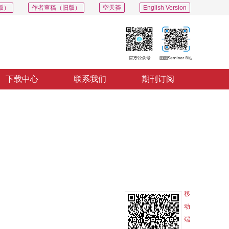
版）
作者查稿（旧版）
空天荟
English Version
下载中心
联系我们
期刊订阅
PDF
导出
分享
收藏
专辑
移
动
端