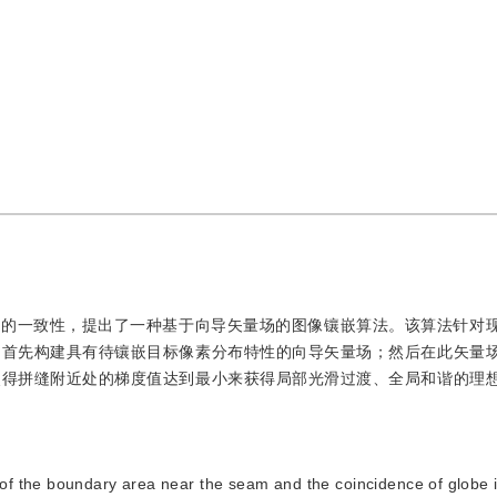
调的一致性，提出了一种基于向导矢量场的图像镶嵌算法。该算法针对
，首先构建具有待镶嵌目标像素分布特性的向导矢量场；然后在此矢量
使得拼缝附近处的梯度值达到最小来获得局部光滑过渡、全局和谐的理
 of the boundary area near the seam and the coincidence of globe i