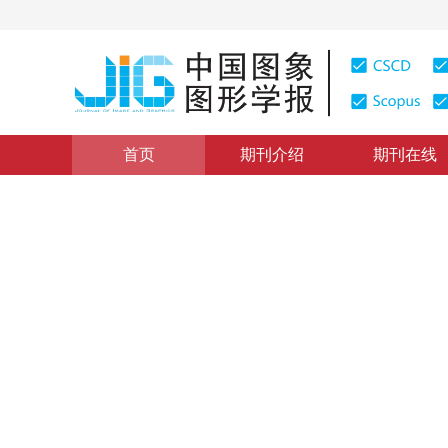
首页
期刊介绍
期刊在线
图像处理、模式识别
|
浏览量
:
0
下载量: 181
CSCD: 0
基于向导矢量场的图像镶嵌算
Study of Image Mosaic Based on Oriented Vector Field
1
1
1
张焕龙
，
杨国胜
，
申晓华
2006年11卷第11期 页码：1665
纸质出版：
2006
DOI：
10.11834/jig.2006011288