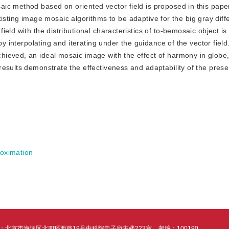
ic method based on oriented vector field is proposed in this pape
 existing image mosaic algorithms to be adaptive for the big gray dif
eld with the distributional characteristics of to-bemosaic object is 
y interpolating and iterating under the guidance of the vector field.
ieved, an ideal mosaic image with the effect of harmony in globe,
esults demonstrate the effectiveness and adaptability of the pres
roximation
：北京市海淀区北四环西路19号中科院电子所主楼223室
邮编：100190