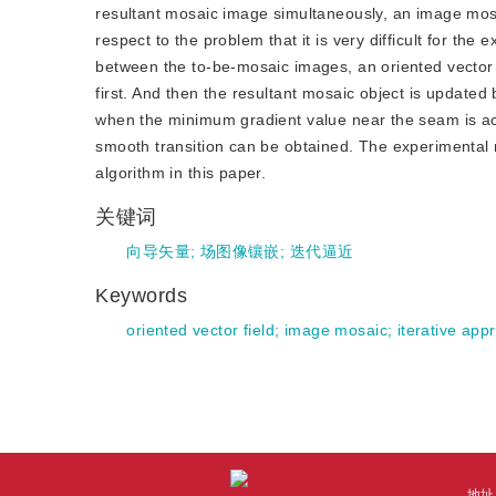
resultant mosaic image simultaneously, an image mosa
respect to the problem that it is very difficult for the
between the to-be-mosaic images, an oriented vector fi
first. And then the resultant mosaic object is updated b
when the minimum gradient value near the seam is ach
smooth transition can be obtained. The experimental r
algorithm in this paper.
关键词
向导矢量
;
场图像镶嵌
;
迭代逼近
Keywords
oriented vector field
;
image mosaic
;
iterative app
地址