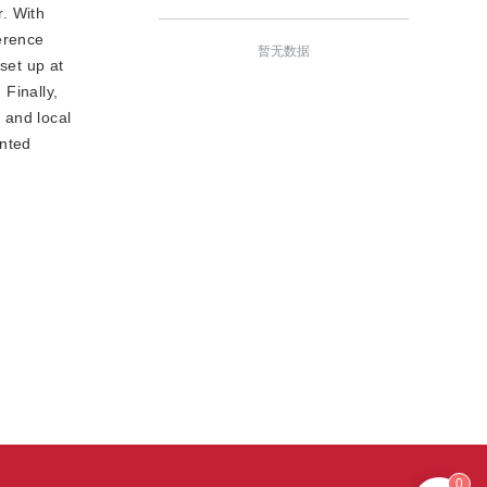
r. With
ference
暂无数据
set up at
 Finally,
 and local
ented
0