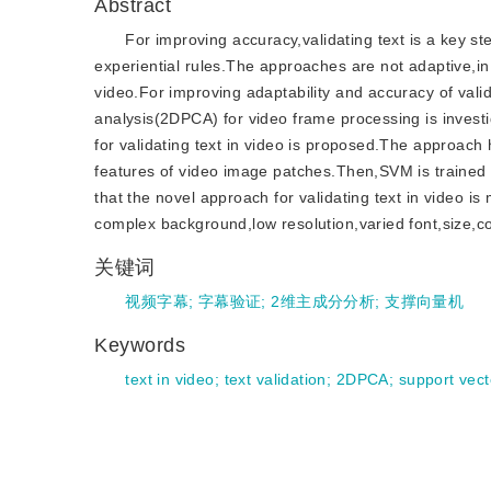
Abstract
For improving accuracy,validating text is a key s
experiential rules.The approaches are not adaptive,in 
video.For improving adaptability and accuracy of vali
analysis(2DPCA) for video frame processing is inve
for validating text in video is proposed.The approach 
features of video image patches.Then,SVM is trained t
that the novel approach for validating text in video is
complex background,low resolution,varied font,size,col
关键词
视频字幕
;
字幕验证
;
2维主成分分析
;
支撑向量机
Keywords
text in video
;
text validation
;
2DPCA
;
support vec