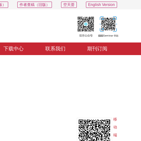
版）
作者查稿（旧版）
空天荟
English Version
下载中心
联系我们
期刊订阅
PDF
导出
分享
收藏
专辑
移
动
端