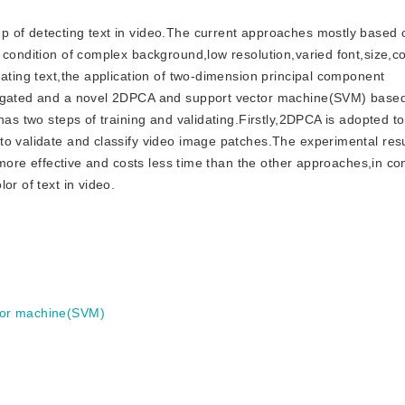
tep of detecting text in video.The current approaches mostly based 
condition of complex background,low resolution,varied font,size,col
dating text,the application of two-dimension principal component
stigated and a novel 2DPCA and support vector machine(SVM) base
has two steps of training and validating.Firstly,2DPCA is adopted to
o validate and classify video image patches.The experimental resul
 more effective and costs less time than the other approaches,in con
or of text in video.
tor machine(SVM)