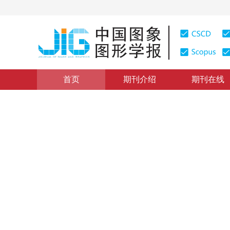
首页
期刊介绍
期刊在线
图像处理、模式识别
|
浏览量
:
0
下载量: 207
CSCD: 0
一种基于学习的视频字幕验证
A Learning Based Approach to Validate Text in Video
1
2
1
1
王勇
，
李建彬
，
胡德文
，
郑辉
2006年11卷第11期 页码：1645
纸质出版：
2006
DOI：
10.11834/jig.2006011283