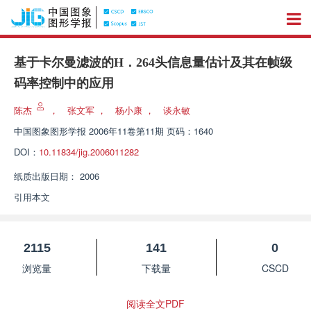
基于卡尔曼滤波的H．264头信息量估计及其在帧级
码率控制中的应用
陈杰
，
张文军
，
杨小康
，
谈永敏
中国图象图形学报
2006年11卷第11期 页码：1640
DOI：
10.11834/jig.2006011282
纸质出版日期：
2006
引用本文
2115
141
0
浏览量
下载量
CSCD
阅读全文PDF