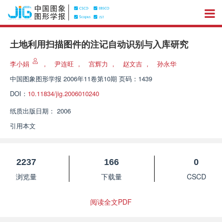
土地利用扫描图件的注记自动识别与入库研究
李小娟
，
尹连旺
，
宫辉力
，
赵文吉
，
孙永华
中国图象图形学报
2006年11卷第10期 页码：1439
DOI：
10.11834/jig.2006010240
纸质出版日期：
2006
引用本文
2237
166
0
浏览量
下载量
CSCD
阅读全文PDF