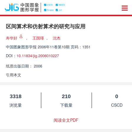
区间算术和仿射算术的研究与应用
寿华好
，
王国瑾
，
沈杰
中国图象图形学报
2006年11卷第10期 页码：1351
DOI：
10.11834/jig.2006010227
纸质出版日期：
2006
引用本文
3318
210
0
浏览量
下载量
CSCD
阅读全文PDF