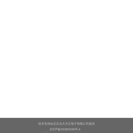
技术支持由北京北大方正电子有限公司提供
京ICP备05080539号-4