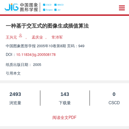
一种基于交互式的图像生成插值算法
王兴元
，
孟庆业
，
常沛军
中国图象图形学报
2005年10卷第8期 页码：949
DOI：
10.11834/jig.200508178
纸质出版日期：
2005
引用本文
2493
143
0
浏览量
下载量
CSCD
阅读全文PDF