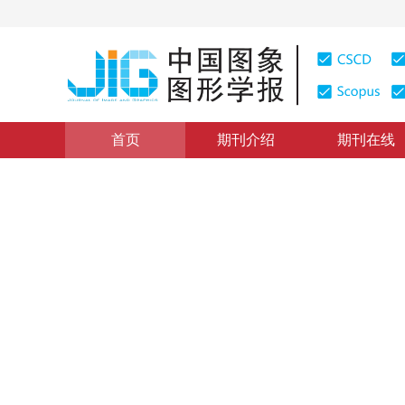
首页
期刊介绍
期刊在线
学术论文与技术报告
|
浏览量
:
0
下载量: 176
CSCD: 0
一种基于形态小波的遥感影像
Remote Sensing Image Compression Based on a Morph
1
1
1
1
武文波
，
杨志高
，
马国锐
，
秦前清
2005年10卷第7期 页码：867
纸质出版：
2005
DOI：
10.11834/jig.200507166