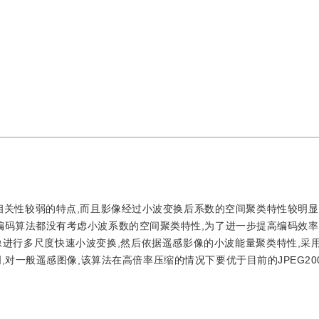
相关性较弱的特点,而且影像经过小波变换后系数的空间聚类特性较明显
编码算法都没有考虑小波系数的空间聚类特性,为了进一步提高编码效率
进行多尺度快速小波变换,然后依据遥感影像的小波能量聚类特性,采
对一般遥感图像,该算法在高倍率压缩的情况下要优于目前的JPEG200