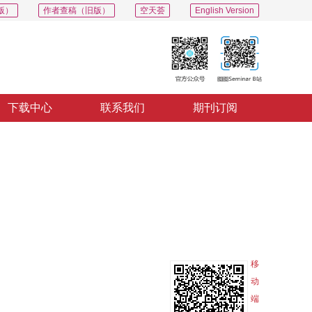
版）
作者查稿（旧版）
空天荟
English Version
下载中心
联系我们
期刊订阅
PDF
导出
分享
收藏
专辑
移
动
端