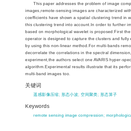
This paper addresses the problem of image compr
images,remote-sensing images are characterized with 
coefficients have shown a spatial clustering trend i
this clustering trend into account.In order to further
based on morphological wavelet is proposed.First the 
operator is designed to capture the clusters and full
by using this non-linear method.For multi-bands remot
decorrelate the correlations in the spectral dimension
experiment,the authors select one AVARIS hyper-spect
algorithm.Experimental results illustrate that its perf
multi-band images too.
关键词
遥感影像压缩
;
形态小波
;
空间聚类
;
形态算子
Keywords
remote sensing image compression
;
morphologic