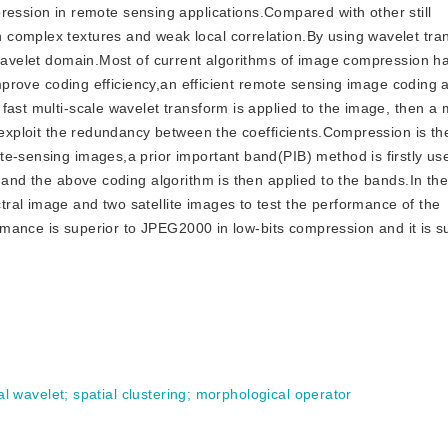
ession in remote sensing applications.Compared with other still
complex textures and weak local correlation.By using wavelet tra
n wavelet domain.Most of current algorithms of image compression h
 improve coding efficiency,an efficient remote sensing image coding 
fast multi-scale wavelet transform is applied to the image, then a
y exploit the redundancy between the coefficients.Compression is t
e-sensing images,a prior important band(PIB) method is firstly us
,and the above coding algorithm is then applied to the bands.In th
ral image and two satellite images to test the performance of the
ormance is superior to JPEG2000 in low-bits compression and it is su
al wavelet
;
spatial clustering
;
morphological operator