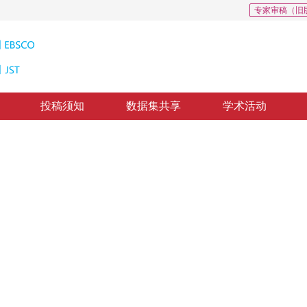
专家审稿（旧
投稿须知
数据集共享
学术活动
压缩编码算法
ological Wavelet Coding