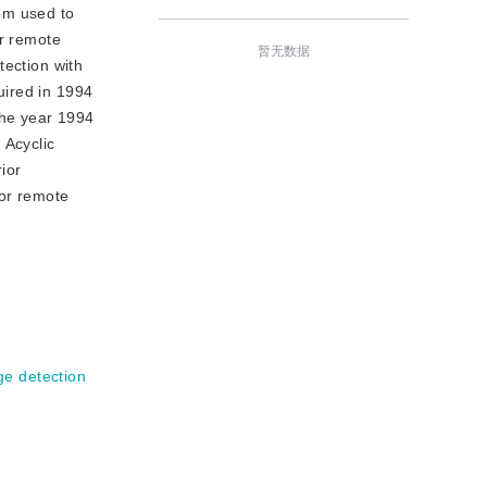
dom used to
or remote
暂无数据
tection with
uired in 1994
the year 1994
 Acyclic
ior
for remote
e detection