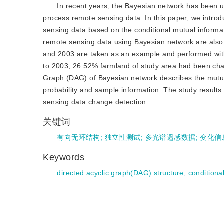
In recent years, the Bayesian network has been us
process remote sensing data. In this paper, we introd
sensing data based on the conditional mutual informat
remote sensing data using Bayesian network are also 
and 2003 are taken as an example and performed with
to 2003, 26.52% farmland of study area had been cha
Graph (DAG) of Bayesian network describes the mutual 
probability and sample information. The study results
sensing data change detection.
关键词
有向无环结构
;
独立性测试
;
多光谱遥感数据
;
变化信
Keywords
directed acyclic graph(DAG) structure
;
conditiona