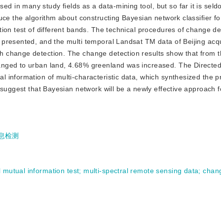
ed in many study fields as a data-mining tool, but so far it is sel
uce the algorithm about constructing Bayesian network classifier f
ion test of different bands. The technical procedures of change de
presented, and the multi temporal Landsat TM data of Beijing acq
 change detection. The change detection results show that from 
nged to urban land, 4.68% greenland was increased. The Directed
information of multi-characteristic data, which synthesized the pr
 suggest that Bayesian network will be a newly effective approach 
息检测
l mutual information test
;
multi-spectral remote sensing data
;
chang