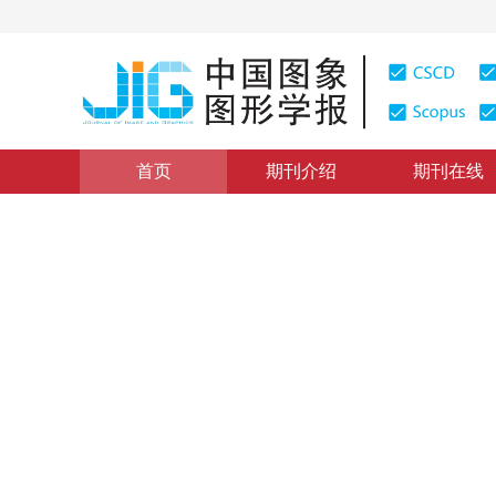
首页
期刊介绍
期刊在线
学术论文与技术报告
|
浏览量
:
0
下载量: 194
CSCD: 0
利用贝叶斯网络进行遥感变化
Remote Sensing Change Detection Using Bayesian Ne
1
1
1
1
戴芹
，
马建文
，
欧阳赟
，
哈斯巴干
2005年10卷第6期 页码：705
纸质出版：
2005
DOI：
10.11834/jig.200506138