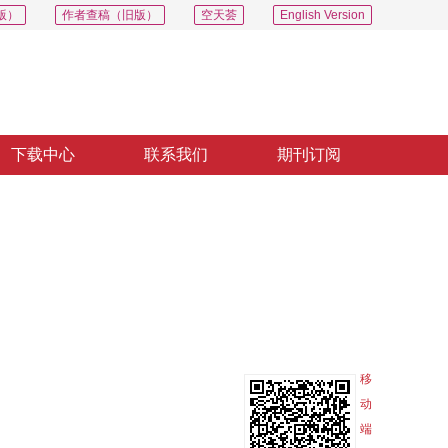
版）
作者查稿（旧版）
空天荟
English Version
下载中心
联系我们
期刊订阅
PDF
导出
分享
收藏
专辑
移
动
端