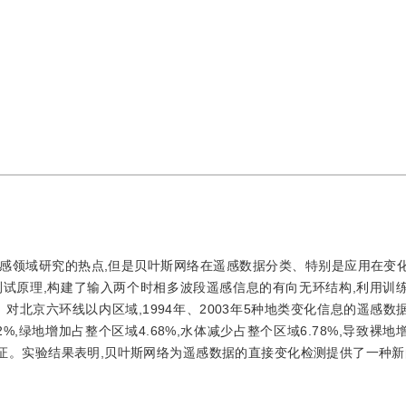
感领域研究的热点,但是贝叶斯网络在遥感数据分类、特别是应用在变
试原理,构建了输入两个时相多波段遥感信息的有向无环结构,利用训
对北京六环线以内区域,1994年、2003年5种地类变化信息的遥感数
%,绿地增加占整个区域4.68%,水体减少占整个区域6.78%,导致裸
了验证。实验结果表明,贝叶斯网络为遥感数据的直接变化检测提供了一种