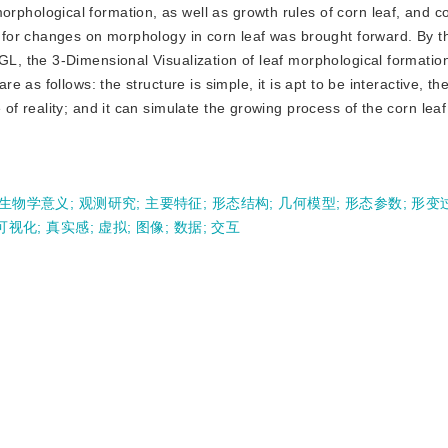
rphological formation, as well as growth rules of corn leaf, and 
for changes on morphology in corn leaf was brought forward. By 
, the 3-Dimensional Visualization of leaf morphological formatio
 as follows: the structure is simple, it is apt to be interactive, t
 reality; and it can simulate the growing process of the corn leaf
生物学意义
;
观测研究
;
主要特征
;
形态结构
;
几何模型
;
形态参数
;
形变
可视化
;
真实感
;
虚拟
;
图像
;
数据
;
交互