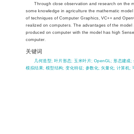
Through close observation and research on the mo
some knowledge in agriculture the mathematic model 
of techniques of Computer Graphics, VC++ and OpenGL
realized on computers. The advantages of the model are
produced on computer with the model has high Sense of
computer.
关键词
几何造型
;
叶片形态
;
玉米叶片
;
OpenGL
;
形态建成
;
模拟结果
;
模型结构
;
变化特征
;
参数化
;
矢量化
;
计算机
;