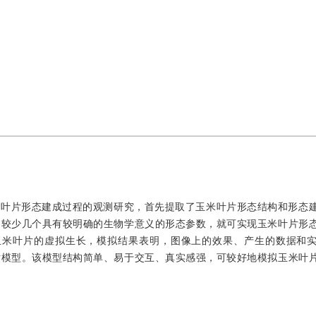
米叶片形态建成过程的观测研究，首先提取了玉米叶片形态结构和形态
用较少几个具有较明确的生物学意义的形态参数，就可实现玉米叶片形
重现玉米叶片的虚拟生长，模拟结果表明，图像上的效果、产生的数据和
片模型。该模型结构简单、易于交互、真实感强，可较好地模拟玉米叶