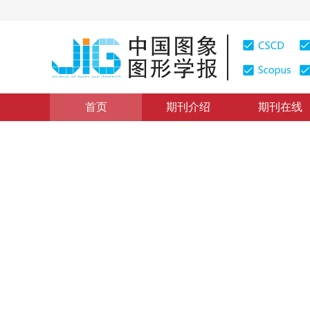
首页
期刊介绍
期刊在线
学术论文与技术报告
|
浏览量
:
0
下载量: 182
CSCD: 0
玉米叶片形态的几何造型研究
Study on the Geometry Modeling of Corn Leaf Morphol
1
1
1
1
邓旭阳
，
郭新宇
，
周淑秋
，
郑文刚
2005年10卷第5期 页码：637
纸质出版：
2005
DOI：
10.11834/jig.200505128