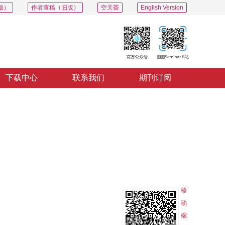
版）
作者查稿（旧版）
空天荟
English Version
下载中心
联系我们
期刊订阅
PDF
导出
分享
收藏
专辑
移
动
端