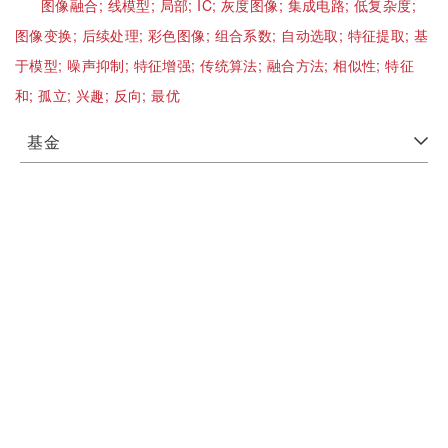
图像融合;
线模型;
局部;
IC;
灰度图像;
集成电路;
低复杂度;
图像变换;
后续处理;
彩色图像;
组合系数;
自动选取;
特征提取;
基
于模型;
噪声抑制;
特征增强;
传统算法;
融合方法;
相似性;
特征
和;
孤立;
兴趣;
反向;
最优
基金