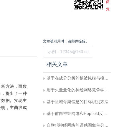
阅
览
文章被引用时，请邮件提醒。
提交
相关文章
基于在成分分析的植被掩模与模式滤波方法在中等植被区蚀变信息提取中的应用
分析方法，而数
用于矢量量化的神经网络竞争学习算法
上，提出了一种
性数据。实现主
基于区域骨架信息的目标识别方法
表明，主曲线成
基于前向神经网络和Hopfield反馈神经网络的边界检测法
自联想神经网络的遥感图象主分量提取