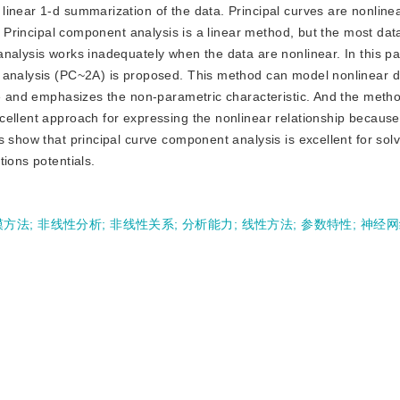
l linear 1-d summarization of the data. Principal curves are nonline
t. Principal component analysis is a linear method, but the most dat
nalysis works inadequately when the data are nonlinear. In this p
t analysis (PC~2A) is proposed. This method can model nonlinear 
nce and emphasizes the non-parametric characteristic. And the meth
ellent approach for expressing the nonlinear relationship because 
 show that principal curve component analysis is excellent for sol
ions potentials.
模方法
;
非线性分析
;
非线性关系
;
分析能力
;
线性方法
;
参数特性
;
神经网