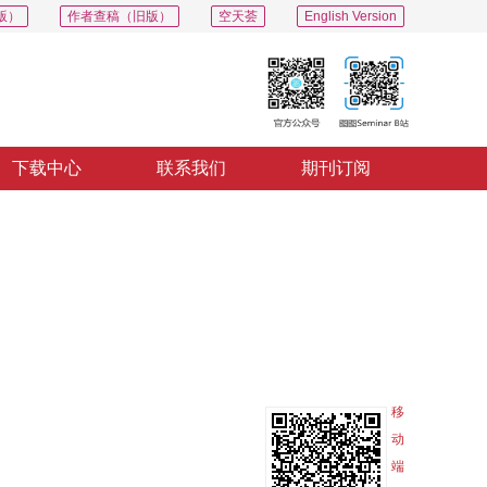
版）
作者查稿（旧版）
空天荟
English Version
下载中心
联系我们
期刊订阅
PDF
导出
分享
收藏
专辑
移
动
端