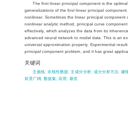
The first linear principal component is the optima
generalizations of the first linear principal componen
nonlinear. Sometimes the linear principal component a
nonlinear analytic method, principal curve componen
effectively, which analyzes the data from its inhere
advanced neural network to model data. This is an exc
universal approximation property. Experimental results
principal component problem, and it has great applicat
关键词
主曲线
;
非线性数据
;
主成分分析
;
成分分析方法
;
建
前景广阔
;
数据集
;
应用
;
最优