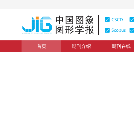
首页
期刊介绍
期刊在线
学术论文与技术报告
|
浏览量
:
0
下载量: 187
CSCD: 0
主曲线成分分析
Principal Curve Component Analysis
1
2
1
1
苏菡
，
黄凤岗
，
贾迪野
2005年10卷第4期 页码：499
纸质出版：
2005
DOI：
10.11834/jig.200504100