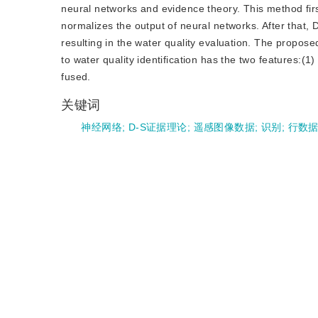
neural networks and evidence theory. This method fi
normalizes the output of neural networks. After that, 
resulting in the water quality evaluation. The propos
to water quality identification has the two features:(1)
fused.
关键词
神经网络
;
D-S证据理论
;
遥感图像数据
;
识别
;
行数