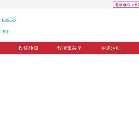
专家审稿（旧
投稿须知
数据集共享
学术活动
感图像数据融合与湖泊水质状况识别
Identification Based on Neural Networks and Evidence Theory