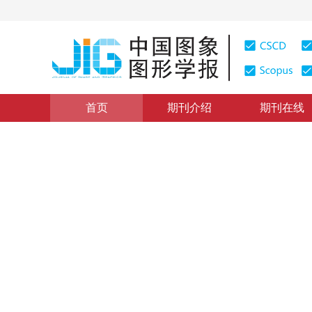
首页
期刊介绍
期刊在线
学术论文与技术报告
|
浏览量
:
0
下载量: 213
CSCD: 0
基于神经网络-证据理论的遥
Remote Sensed Images Fusion and Lake Water Quality 
1
1
1
2
1
石爱业
，
徐立中
，
杨先一
，
黄凤辰
2005年10卷第3期 页码：372
纸质出版：
2005
DOI：
10.11834/jig.20050371