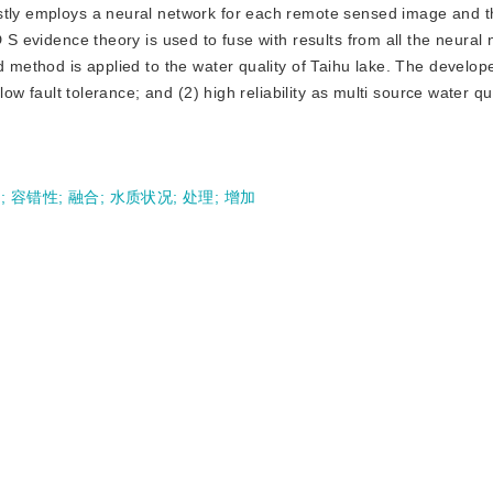
rstly employs a neural network for each remote sensed image and 
D S evidence theory is used to fuse with results from all the neural
ed method is applied to the water quality of Taihu lake. The develo
 low fault tolerance; and (2) high reliability as multi source water qu
据
;
容错性
;
融合
;
水质状况
;
处理
;
增加