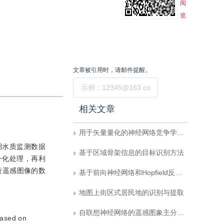
阅
览
文章被引用时，请邮件提醒。
提交
相关文章
用于矢量量化的神经网络竞争学习算法
湖水质监测数据
基于区域骨架信息的目标识别方法
一化处理，再利
质遥感图像的数
基于前向神经网络和Hopfield反馈神经网络的边界检测法
地图上街区式居民地的识别与提取
自联想神经网络的遥感图象主分量提取
based on