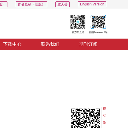
版）
作者查稿（旧版）
空天荟
English Version
下载中心
联系我们
期刊订阅
PDF
导出
分享
收藏
专辑
移
动
端