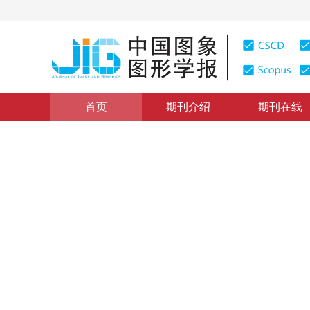
首页
期刊介绍
期刊在线
学术论文与技术报告
|
浏览量
:
0
下载量: 188
CSCD: 0
一种不对称公钥数字水印算法
An Asymmetric Public Key Digital Watermarking Algori
1
1
1
胡延军
，
马小平
，
高莉
2005年10卷第3期 页码：354
纸质出版：
2005
DOI：
10.11834/jig.20050368