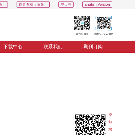
版）
作者查稿（旧版）
空天荟
English Version
下载中心
联系我们
期刊订阅
PDF
导出
分享
收藏
专辑
移
动
端