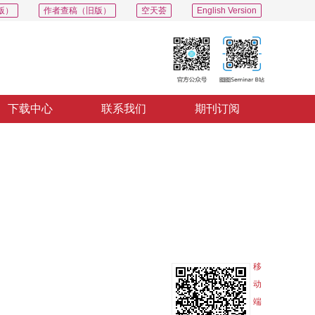
版）
作者查稿（旧版）
空天荟
English Version
下载中心
联系我们
期刊订阅
PDF
导出
分享
收藏
专辑
移
动
端