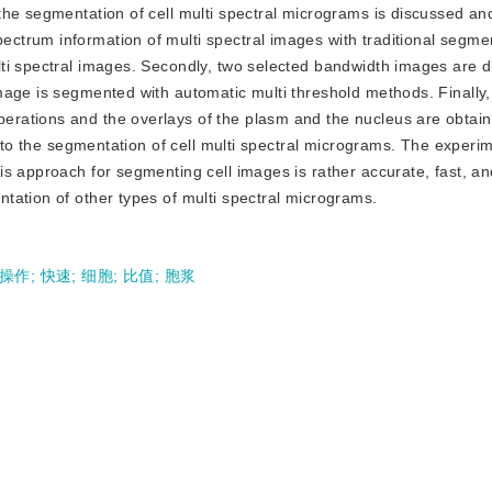
o the segmentation of cell multi spectral micrograms is discussed an
trum information of multi spectral images with traditional segme
ti spectral images. Secondly, two selected bandwidth images are d
mage is segmented with automatic multi threshold methods. Finally,
ations and the overlays of the plasm and the nucleus are obtaine
into the segmentation of cell multi spectral micrograms. The experi
s approach for segmenting cell images is rather accurate, fast, an
tation of other types of multi spectral micrograms.
操作
;
快速
;
细胞
;
比值
;
胞浆