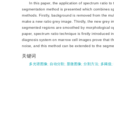
In this paper, the application of spectrum ratio t
segmentation method is presented which combines spec
methods. Firstly, background is removed from the mul
make a new ratio grey image. Thirdly, the new grey i
segmented regions are smoothed by morphological oper
paper, spectrum ratio technique is firstly introduced 
diagnosis system on marrow cell images prove that thi
noise, and this method can be extended to the segmen
关键词
多光谱图像
;
自动分割
;
显微图像
;
分割方法
;
多阈值
;