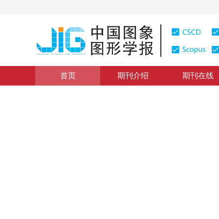
首页
期刊介绍
期刊在线
学术论文与技术报告
|
浏览量
:
0
下载量: 187
CSCD: 0
光谱比值在细胞多光谱图像分
1
1
1
1
张燕
，
曾立波
，
吴琼水
，
谢文娟
2005年10卷第3期 页码：286
纸质出版：
2005
DOI：
10.11834/jig.20050355