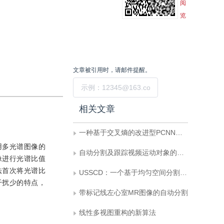
阅
览
文章被引用时，请邮件提醒。
提交
相关文章
一种基于交叉熵的改进型PCNN图像自动分割新方法
用多光谱图像的
自动分割及跟踪视频运动对象的一种实现方法
像进行光谱比值
法首次将光谱比
USSCD：一个基于均匀空间分割的快速碰撞检测算法
干扰少的特点，
带标记线左心室MR图像的自动分割
线性多视图重构的新算法