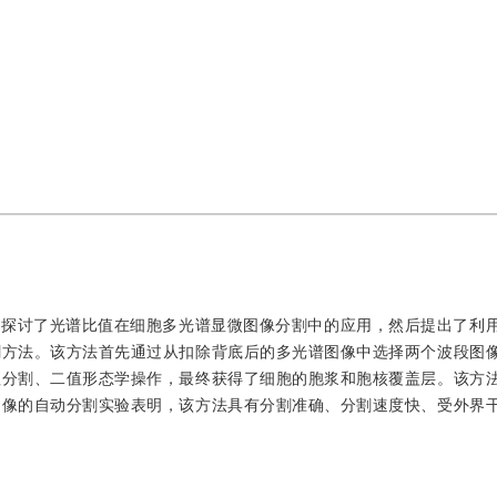
先探讨了光谱比值在细胞多光谱显微图像分割中的应用，然后提出了利
割方法。该方法首先通过从扣除背底后的多光谱图像中选择两个波段图
值分割、二值形态学操作，最终获得了细胞的胞浆和胞核覆盖层。该方
图像的自动分割实验表明，该方法具有分割准确、分割速度快、受外界