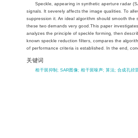
Speckle, appearing in synthetic aperture radar (
signals. It severely affects the image qualities. To al
suppression it. An ideal algorithm should smooth the s
these two demands very good.This paper investigates 
analyzes the principle of speckle forming, then descri
known speckle reduction filters, compares the algorit
of performance criteria is established. In the end, co
关键词
相干斑抑制
;
SAR图像
;
相干斑噪声
;
算法
;
合成孔径