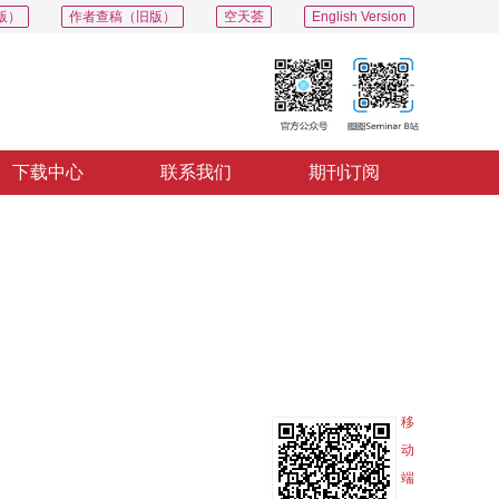
版）
作者查稿（旧版）
空天荟
English Version
下载中心
联系我们
期刊订阅
PDF
导出
分享
收藏
专辑
移
动
端