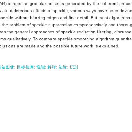
SAR) images as granular noise, is generated by the coherent proces
leviate deleterious effects of speckle, various ways have been devis
peckle without blurring edges and fine detail. But most algorithms 
the problem of speckle suppression comprehensively and thoroughly
bes the general approaches of speckle reduction filtering, discusse
hms qualitatively. To compare speckle smoothing algorithm quantitat
nclusions are made and the possible future work is explained.
雷达图像
;
目标检测
;
性能
;
解译
;
边缘
;
识别