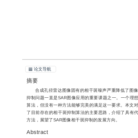
引用
阅读全文PDF
论文导航
摘要
合成孔径雷达图像固有的相干斑噪声严重降低了图像
抑制问题一直是SAR图像应用的重要课题之一。一个理
算法，但没有一种方法能够完美的满足这一要求。本文对
了目前存在的相干斑抑制算法的主要思路，介绍了具有
方法，展望了SAR图像相干斑抑制的发展方向。
Abstract