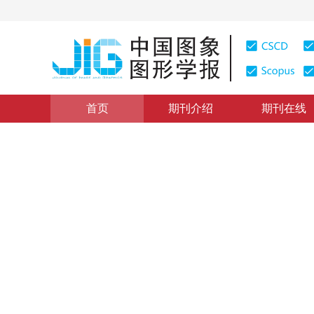
首页
期刊介绍
期刊在线
综述
|
浏览量
:
0
下载量: 204
CSCD: 0
SAR图像去斑方法
A Review of SAR Speckle Filtering
1
1
贾承丽
，
匡纲要
2005年10卷第2期 页码：135
纸质出版：
2005
DOI：
10.11834/jig.20050228