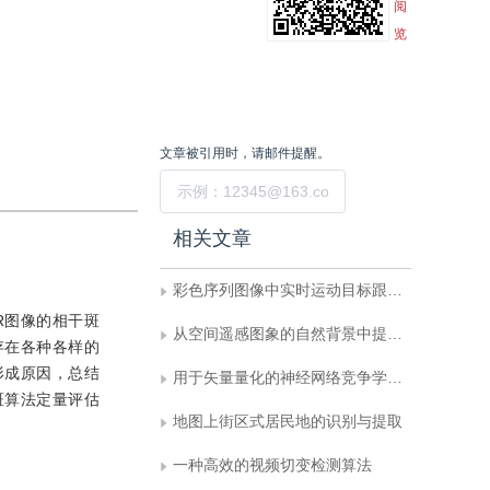
阅
览
文章被引用时，请邮件提醒。
提交
相关文章
彩色序列图像中实时运动目标跟踪方法
R图像的相干斑
从空间遥感图象的自然背景中提取人造目标的研究
存在各种各样的
形成原因，总结
用于矢量量化的神经网络竞争学习算法
斑算法定量评估
地图上街区式居民地的识别与提取
一种高效的视频切变检测算法