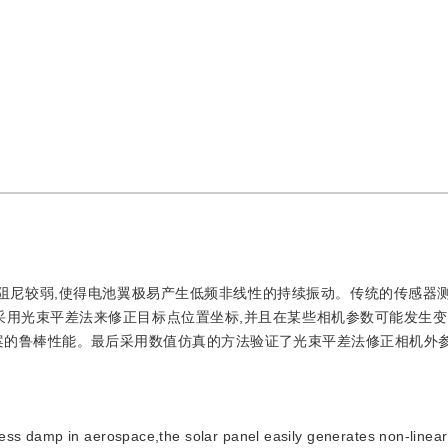
中阻尼较弱,使得电池翼极易产生低频非线性的持续振动。传统的传感器
采用光束平差法来修正目标点位置坐标,并且在某些相机参数可能发生变
案的鲁棒性能。最后采用数值仿真的方法验证了光束平差法修正相机外
ness damp in aerospace,the solar panel easily generates non-linear