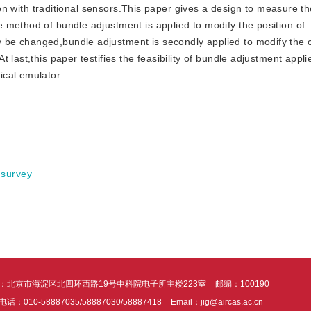
tion with traditional sensors.This paper gives a design to measure th
 method of bundle adjustment is applied to modify the position of
 be changed,bundle adjustment is secondly applied to modify the
last,this paper testifies the feasibility of bundle adjustment appli
ical emulator.
 survey
：北京市海淀区北四环西路19号中科院电子所主楼223室
邮编：100190
话：010-58887035/58887030/58887418
Email：jig@aircas.ac.cn