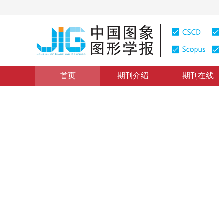
首页
期刊介绍
期刊在线
学术论文与技术报告
|
浏览量
:
0
下载量: 194
CSCD: 0
光束法平差应用于太阳能电池
Bundle Adjustment Applied in Photogrammetric Survey 
1
1
朱宪伟
，
孙祥一
2005年10卷第12期 页码：1537
纸质出版：
2005
DOI：
10.11834/jig.2005012284