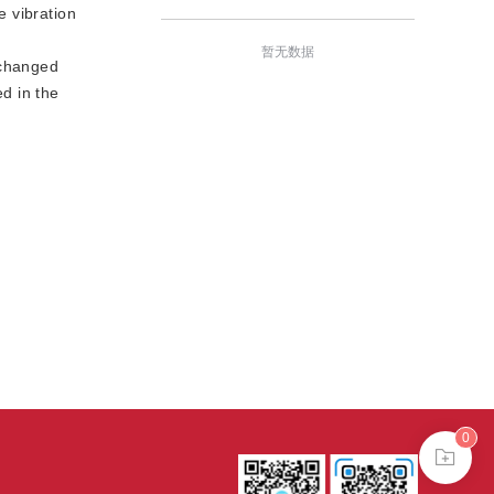
e vibration
暂无数据
 changed
ed in the
0