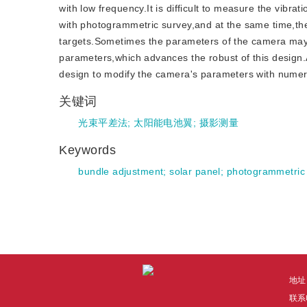
with low frequency.It is difficult to measure the vibra
with photogrammetric survey,and at the same time,the
targets.Sometimes the parameters of the camera may
parameters,which advances the robust of this design.At 
design to modify the camera's parameters with numer
关键词
光束平差法
;
太阳能电池翼
;
摄影测量
Keywords
bundle adjustment
;
solar panel
;
photogrammetric
地址
联系电