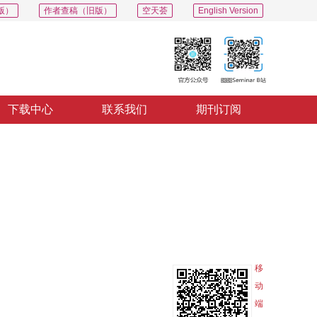
版）
作者查稿（旧版）
空天荟
English Version
下载中心
联系我们
期刊订阅
PDF
导出
分享
收藏
专辑
移
动
端