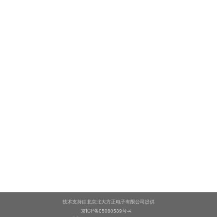
技术支持由北京北大方正电子有限公司提供
京ICP备05080539号-4