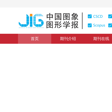
首页
期刊介绍
期刊在线
信息处理与信息安全
|
浏览量
:
0
下载量: 203
CSCD: 0
基于分水岭的彩色图像颗粒分
A Granular Analysis Method Based on Watershed
1
1
2
3
邹丹平
，
胡德生
，
金升俊
，
刘其真
2005年10卷第11期 页码：1415
纸质出版：
2005
DOI：
10.11834/jig.2005011259