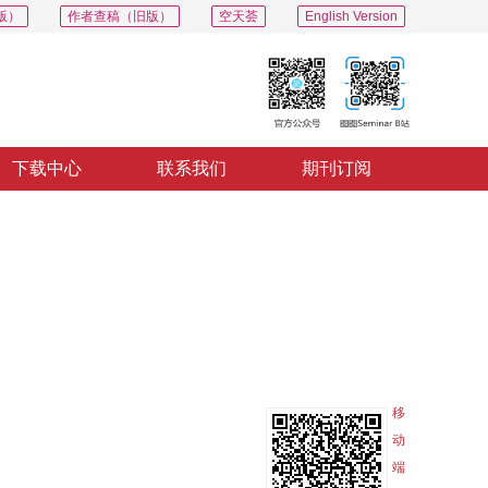
版）
作者查稿（旧版）
空天荟
English Version
下载中心
联系我们
期刊订阅
PDF
导出
分享
收藏
专辑
移
动
端