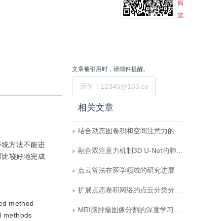
阅
览
文章被引用时，请邮件提醒。
提交
相关文章
结合动态图卷积和空间注意力的点云分类与分割
传统方法不能进
融合双注意力机制3D U-Net的肺肿瘤分割
可比较好地完成
点云算法在医学领域的研究进展
扩展点态卷积网络的点云分类分割模型
sed method
MRI脑肿瘤图像分割的深度学习方法综述
al methods