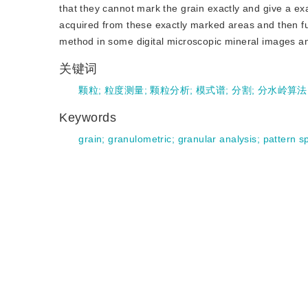
that they cannot mark the grain exactly and give a ex
acquired from these exactly marked areas and then fu
method in some digital microscopic mineral images an
关键词
颗粒
;
粒度测量
;
颗粒分析
;
模式谱
;
分割
;
分水岭算法
Keywords
grain
;
granulometric
;
granular analysis
;
pattern s