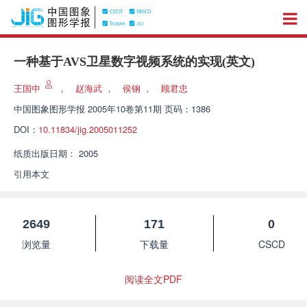
一种基于AVS卫星数字视频系统的实现(英文)
王国中
，
赵海武
，
侯钢
，
顾君忠
中国图象图形学报
2005年10卷第11期 页码：1386
DOI：
10.11834/jig.2005011252
纸质出版日期：
2005
引用本文
2649
171
0
浏览量
下载量
CSCD
阅读全文PDF