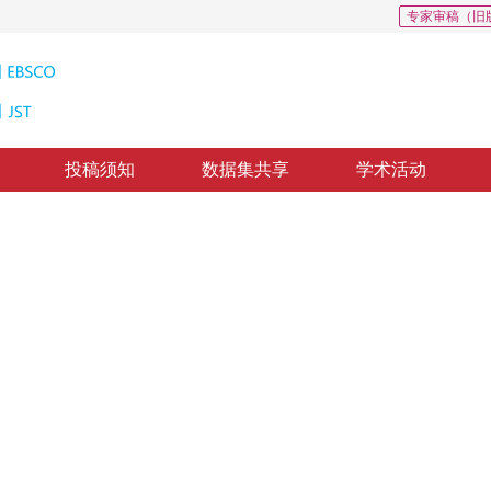
专家审稿（旧
投稿须知
数据集共享
学术活动
模型的细胞图像自动分割方法
Model with Constraint of Morphology