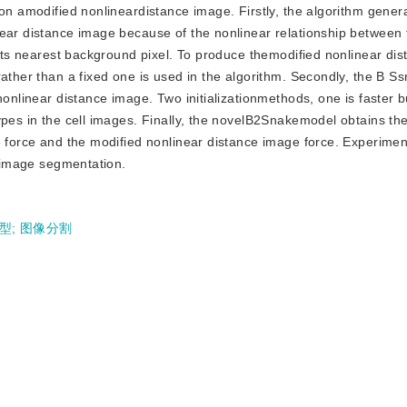
 on amodified nonlineardistance image. Firstly, the algorithm gener
near distance image because of the nonlinear relationship between 
o its nearest background pixel. To produce themodified nonlinear di
rather than a fixed one is used in the algorithm. Secondly, the B S
nonlinear distance image. Two initializationmethods, one is faster b
ypes in the cell images. Finally, the novelB2Snakemodel obtains the
e force and the modified nonlinear distance image force. Experiment
l image segmentation.
模型
;
图像分割