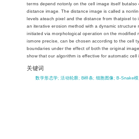
terms depend notonly on the cell image itself butalso
distance image. The distance image is called a nonli
levels ateach pixel and the distance from thatpixel t
an iterative erosion method with a dynamic structure 
initiated via morphological operation on the modified 
ismore precise, can be chosen according to the cell t
boundaries under the effect of both the original imag
show that our algorithm is effective for automatic cel
关键词
数学形态学
;
活动轮廓
;
B样条
;
细胞图像
;
B-Snake