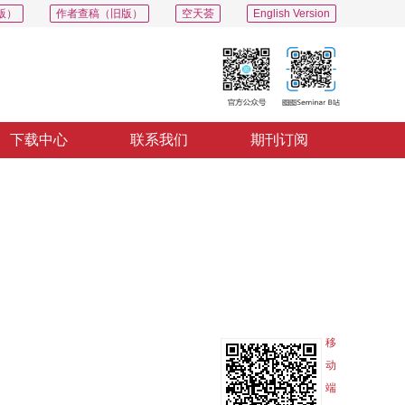
版）
作者查稿（旧版）
空天荟
English Version
下载中心
联系我们
期刊订阅
PDF
导出
分享
收藏
专辑
移
动
端