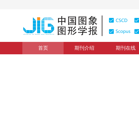
首页
期刊介绍
期刊在线
学术论文与技术报告
|
浏览量
:
0
下载量: 217
CSCD: 0
基于形态学约束的B-Snake
Automatic Cell Image Segmentation Based on B-Snake 
1
1
1
胡炯炯
，
于慧敏
，
房波
2005年10卷第1期 页码：31
纸质出版：
2005
DOI：
10.11834/jig.20050107