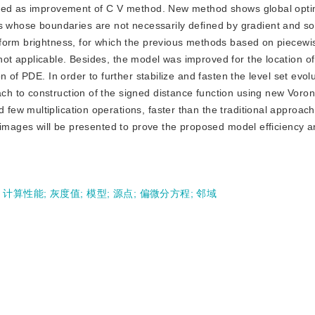
osed as improvement of C V method. New method shows global opti
jects whose boundaries are not necessarily defined by gradient and so
form brightness, for which the previous methods based on piecewi
t applicable. Besides, the model was improved for the location of
 of PDE. In order to further stabilize and fasten the level set evol
h to construction of the signed distance function using new Voron
w multiplication operations, faster than the traditional approache
 images will be presented to prove the proposed model efficiency an
;
计算性能
;
灰度值
;
模型
;
源点
;
偏微分方程
;
邻域