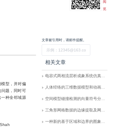
阅
览
文章被引用时，请邮件提醒。
提交
相关文章
电容式两相流层析成象系统仿真研究
分割模型，并对偏
人体经络的三维数据模型和动画显示方法研究
的问题，同时可
出一种全邻域源
空间模型碰撞检测的向量符号分析方法与实现
三角形网格数据的边缘提取及网格自适应细分
一种新的基于区域和边界的图象分割方法
 Shah