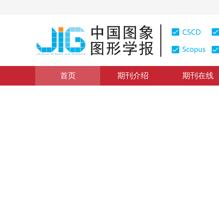
首页
期刊介绍
期刊在线
学术论文与技术报告
|
浏览量
:
0
下载量: 206
CSCD: 0
一种全局优化的水平集图像分
A Global Optimal Image Segmentation Method Using L
1
1
1
贾迪野
，
黄凤岗
，
文小芳
2005年10卷第1期 页码：25
纸质出版：
2005
DOI：
10.11834/jig.20050106