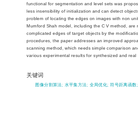
functional for segmentation and level sets was prop
less insensibility of initialization and can detect ob
problem of locating the edges on images with non uni
Mumford Shah model, including the C V method, are no
complicated edges of target objects by the modification
procedures, the paper addresses an improved approac
scanning method, which needs simple comparison and fe
various experimental results for synthesized and real
关键词
图像分割算法
;
水平集方法
;
全局优化
;
符号距离函数