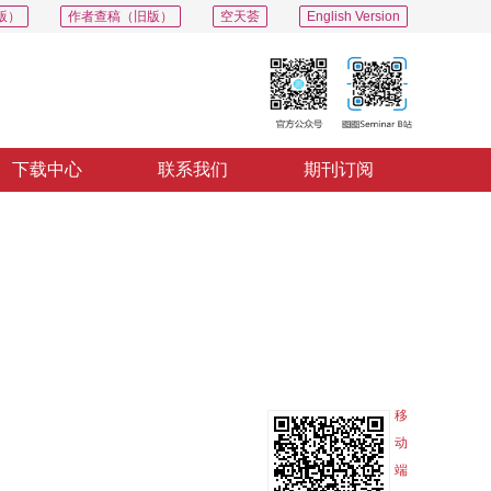
版）
作者查稿（旧版）
空天荟
English Version
下载中心
联系我们
期刊订阅
PDF
导出
分享
收藏
专辑
移
动
端