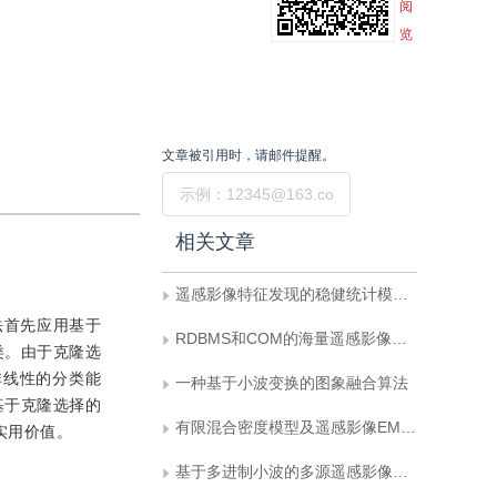
阅
览
文章被引用时，请邮件提醒。
提交
相关文章
遥感影像特征发现的稳健统计模型研究
方法首先应用基于
RDBMS和COM的海量遥感影像数据的管理和Web发布
类。由于克隆选
非线性的分类能
一种基于小波变换的图象融合算法
基于克隆选择的
有限混合密度模型及遥感影像EM聚类算法
实用价值。
基于多进制小波的多源遥感影像融合