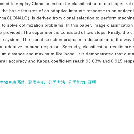
ucted to employ Clonal selection for classification of multi spectral
n the basic features of an adaptive immune response to an antigeni
thm(CLONALG), is derived from clonal selection to perform machine
to solve optimization problems. In this paper, image classification
rovided. The experiment is consisted of two steps: Firstly, the cl
ne system. The clonal selection proposes a description of the way 
 adaptive immune response. Secondly, classification results are 
mum distance and maximum likelihood. It is demonstrated that our 
overall accuracy and Kappa coefficient reach 93 63% and 0 915 respe
生物免疫系统
;
聚类中心
;
分类方法
;
分类能力
;
证明