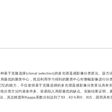
克隆选择(clonal selection)的多光谱遥感影像分类算法。该
全局最优的聚类中心，然后利用学习得到的聚类中心对整幅影像进行分
记忆的能力，不仅使得基于克隆选择的多光谱遥感影像分类算法具有
传统分类方法约束条件多、容易陷入局部最优的缺点。实验结果证明，
其总精度和Kappa系数分别达到了93．63％和0．915，因而具有