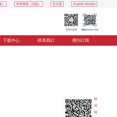
版）
作者查稿（旧版）
空天荟
English Version
下载中心
联系我们
期刊订阅
PDF
导出
分享
收藏
专辑
移
动
端