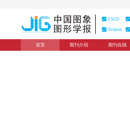
首页
期刊介绍
期刊在线
学术论文与技术报告
|
浏览量
:
0
下载量: 221
CSCD: 0
基于克隆选择的多光谱遥感影
Classification of Multi spectral Remote Sen
1
1
1
1
钟燕飞
，
张良培
，
龚健雅
，
李平湘
2005年10卷第1期 页码：18
纸质出版：
2005
DOI：
10.11834/jig.20050105