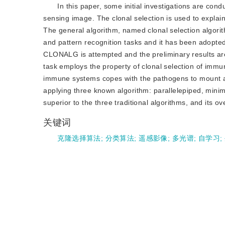
In this paper, some initial investigations are cond
sensing image. The clonal selection is used to explai
The general algorithm, named clonal selection algori
and pattern recognition tasks and it has been adopted 
CLONALG is attempted and the preliminary results are p
task employs the property of clonal selection of immu
immune systems copes with the pathogens to mount an
applying three known algorithm: parallelepiped, mini
superior to the three traditional algorithms, and its 
关键词
克隆选择算法
;
分类算法
;
遥感影像
;
多光谱
;
自学习
;