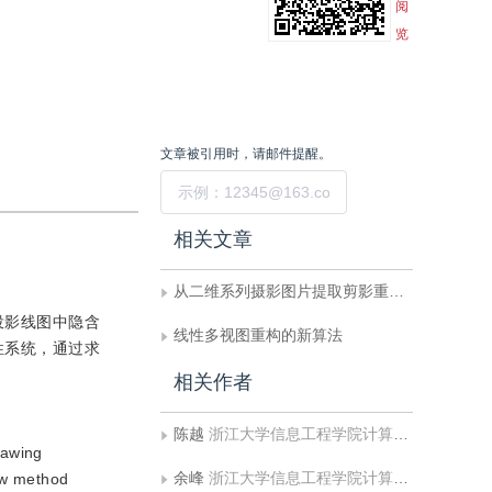
阅
览
文章被引用时，请邮件提醒。
提交
相关文章
从二维系列摄影图片提取剪影重构三维实体的光线跟踪算法
投影线图中隐含
线性多视图重构的新算法
性系统，通过求
相关作者
陈越
浙江大学信息工程学院计算机系
rawing
余峰
浙江大学信息工程学院计算机系
new method