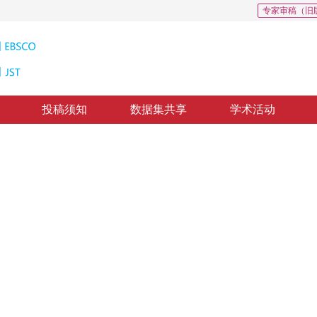
专家审稿（旧
投稿须知
数据集共享
学术活动
面立体的模型
r Orthographically Axonometric Projection