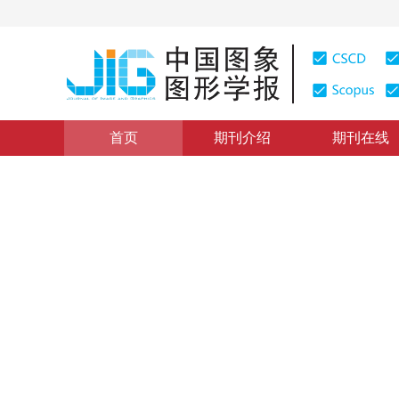
首页
期刊介绍
期刊在线
学术论文与技术报告
|
浏览量
:
0
下载量: 184
CSCD: 0
从单幅正轴测投影线图建立平
Creating Model of Planar Body from Line Drawing unde
1
2
1
储珺
，
高满屯
，
陈国定
2004年9卷第8期 页码：972
纸质出版：
2004
DOI：
10.11834/jig.200408186