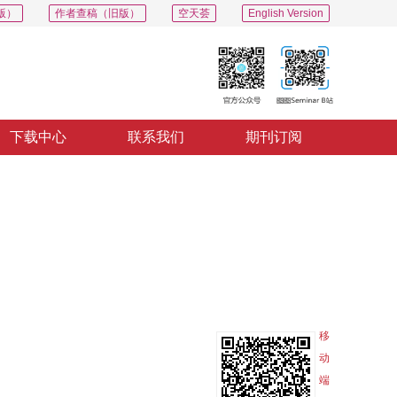
版）
作者查稿（旧版）
空天荟
English Version
下载中心
联系我们
期刊订阅
PDF
导出
分享
收藏
专辑
移
动
端