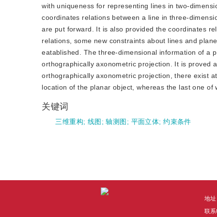
with uniqueness for representing lines in two-dimensi
coordinates relations between a line in three-dimensi
are put forward. It is also provided the coordinates r
relations, some new constraints about lines and plan
eatablished. The three-dimensional information of a p
orthographically axonometric projection. It is proved al
orthographically axonometric projection, there exist a
location of the planar object, whereas the last one of
关键词
三维重构
;
线图
;
轴测图
;
平面立体
;
约束条件
地址
联系电