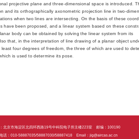
onal projective plane and three-dimensional space is introduced. T
on and its orthographically axonometric projection line in two-dime
elations when two lines are intersecting. On the basis of these coor
es have been proposed, and a linear system based on these constra
lanar body can be obtained by solving the linear system from its
so that, in the interpretation of line drawing of a planar object und
t least four degrees of freedom, the three of which are used to det
 which is used to determine its pose.
：北京市海淀区北四环西路19号中科院电子所主楼223室
邮编：100190
话：010-58887035/58887030/58887418
Email：jig@aircas.ac.cn