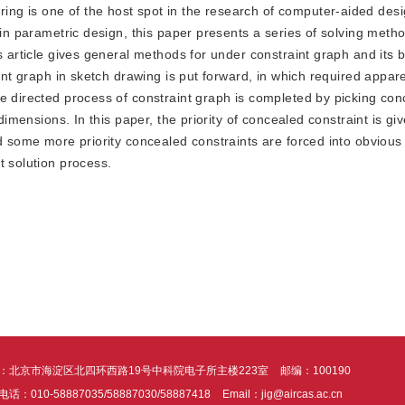
ring is one of the host spot in the research of computer-aided desi
 in parametric design, this paper presents a series of solving meth
s article gives general methods for under constraint graph and its 
aint graph in sketch drawing is put forward, in which required appar
e directed process of constraint graph is completed by picking co
dimensions. In this paper, the priority of concealed constraint is gi
nd some more priority concealed constraints are forced into obvious
t solution process.
：北京市海淀区北四环西路19号中科院电子所主楼223室
邮编：100190
话：010-58887035/58887030/58887418
Email：jig@aircas.ac.cn