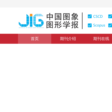
首页
期刊介绍
期刊在线
本期目录
|
浏览量
:
0
下载量: 206
CSCD: 0
一种欠约束草图求解方法的研
A New Method for the Solution of Under Constraint Gr
1
2
3
2
1
董玉德
，
谭建荣
，
赵韩
，
李道伦
2004年9卷第7期 页码：878
纸质出版：
2004
DOI：
10.11834/jig.200407166