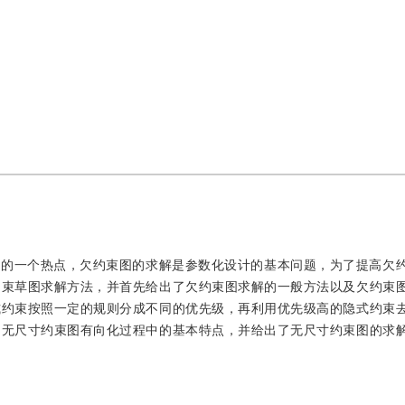
究的一个热点，欠约束图的求解是参数化设计的基本问题，为了提高欠
约束草图求解方法，并首先给出了欠约束图求解的一般方法以及欠约束
式约束按照一定的规则分成不同的优先级，再利用优先级高的隐式约束
了无尺寸约束图有向化过程中的基本特点，并给出了无尺寸约束图的求