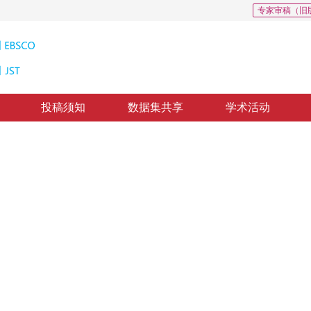
专家审稿（旧
投稿须知
数据集共享
学术活动
究
aph in Sketch Drawing