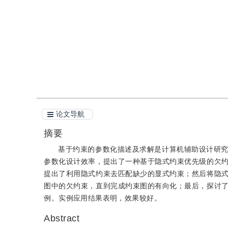
引用
阅读全文PDF
论文导航
摘要
基于约束的参数化描述及求解是计算机辅助设计研
参数化设计效率，提出了一种基于隐式约束优先级的欠
提出了利用隐式约束去匹配缺少的显式约束；然后将隐
图中的欠约束，直到完成约束图的有向化；最后，探讨
例。实例应用结果表明，效果较好。
Abstract