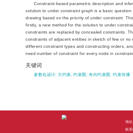
Constraint-based parametric description and infer
solution to under constraint graph is a basic question
drawing based on the priority of under constraint. Thi
firstly, a new method for the solution to under constr
constraints are replaced by concealed constraints. Th
constraints of adjacent entities in sketch of few or no 
different constraint types and constructing orders, a
need number of constraint for every node in constrain
关键词
参数化设计
;
欠约束
;
约束图
;
有向约束图
;
约束传播
地址
联系电