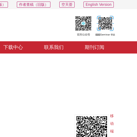
版）
作者查稿（旧版）
空天荟
English Version
下载中心
联系我们
期刊订阅
PDF
导出
分享
收藏
专辑
移
动
端