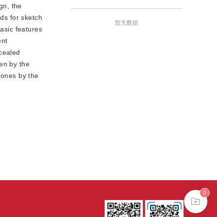
gn, the
ods for sketch
暂无数据
basic features
ent
ncealed
ven by the
 ones by the
0