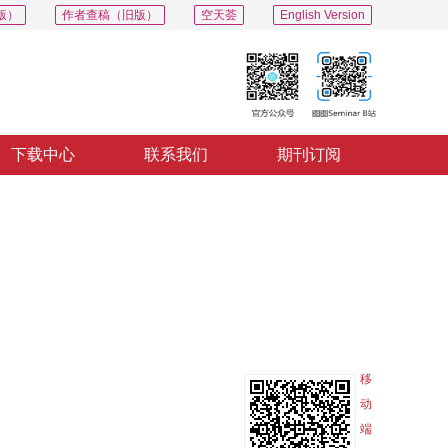
版）
作者查稿（旧版）
空天荟
English Version
下载中心
联系我们
期刊订阅
PDF
导出
分享
收藏
专辑
移
动
端