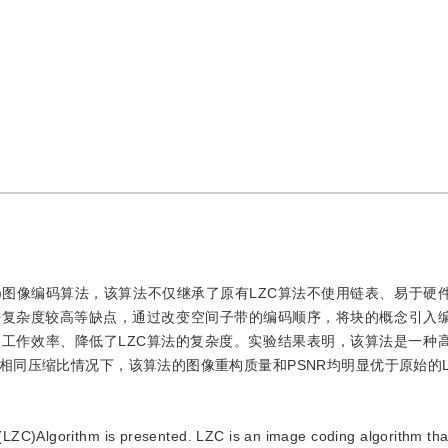
eecoding)图像编码算法，该算法不仅继承了原有LZC算法不使用链表、易于
法复杂度较高等缺点，通过改变空间子带的编码顺序，将块的概念引入
工作效率、降低了LZC算法的复杂度。实验结果表明，该算法是一种
同压缩比情况下，该算法的图像重构质量和PSNR均明显优于原始的L
g(LZC)Algorithm is presented. LZC is an image coding algorithm that