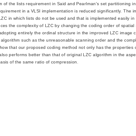
of the lists requirement in Said and Pearlman's set partitioning in
quirement in a VLSI implementation is reduced significantly. The
LZC in which lists do not be used and that is implemented easily i
uces the complexity of LZC by changing the coding order of spatia
 adopting entirely the ordinal structure in the improved LZC image
C algorithm such as the unreasonable scanning order and the compl
s show that our proposed coding method not only has the properties 
also performs better than that of original LZC algorithm in the aspe
asis of the same ratio of compression.