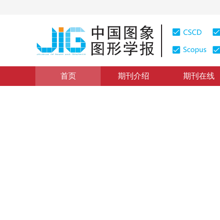
首页
期刊介绍
期刊在线
学术论文与技术报告
|
浏览量
:
0
下载量: 165
CSCD: 0
一种改进的LZC图像编码算法
An Improved LZC Image Compression Algorithm
1
1
宋好好
，
王欣
2004年9卷第4期 页码：460
纸质出版：
2004
DOI：
10.11834/jig.20040488