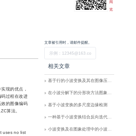
阅
览
文章被引用时，请邮件提醒。
提交
相关文章
基于行的小波变换及其在图像压缩中的应用
硬件实现的优点，
在小波分解下的分形块方法图象编码
编码过程在改进
高效的图像编码
基于小波变换的多尺度边缘检测
ZC算法。
一种基于小波变换结合反向迭代修正的VQ图象压缩编码方法
小波变换及在图象处理中的小波特性分析
 uses no list