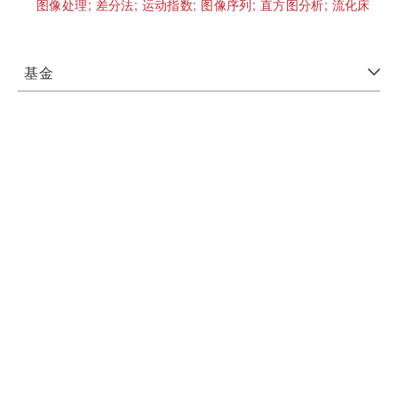
图像处理;
差分法;
运动指数;
图像序列;
直方图分析;
流化床
基金