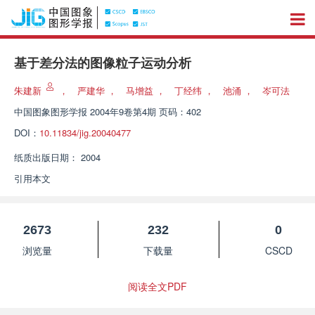
基于差分法的图像粒子运动分析
朱建新
，
严建华
，
马增益
，
丁经纬
，
池涌
，
岑可法
中国图象图形学报
2004年9卷第4期 页码：402
DOI：
10.11834/jig.20040477
纸质出版日期：
2004
引用本文
2673
232
0
浏览量
下载量
CSCD
阅读全文PDF