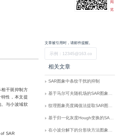
阅
览
文章被引用时，请邮件提醒。
提交
相关文章
SAR图象中条纹干扰的抑制
多相干斑抑制方
基于马尔可夫随机场的SAR图象目标分割
计特性，本文提
构。与小波域软
纹理图象亮度阈值法提取SAR图象居民地
基于归一化灰度Hough变换的SAR图像舰船尾迹检测算法
在小波分解下的分形块方法图象编码
n of SAR