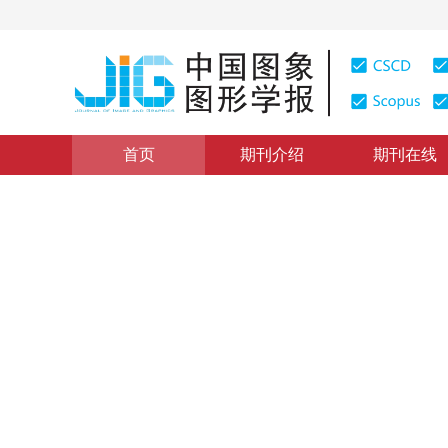
首页
期刊介绍
期刊在线
学术论文与技术报告
|
浏览量
:
0
下载量: 215
CSCD: 0
一种基于小波域隐马尔可夫模
An Algorithm Based on Wavelet-Domain Hidden Markov
1
1
1
1
武昕伟
，
朱兆达
，
张弓
，
郭春生
2004年9卷第4期 页码：385
纸质出版：
2004
DOI：
10.11834/jig.20040474