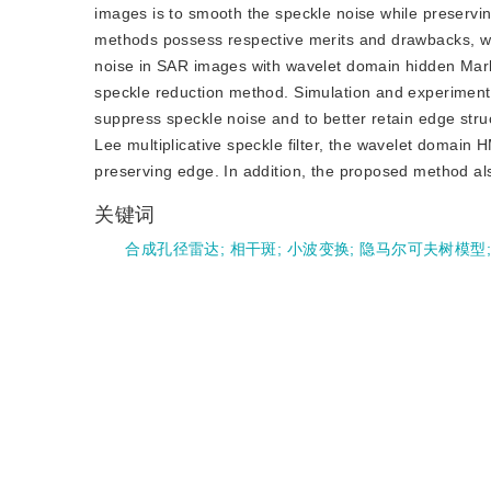
images is to smooth the speckle noise while preservin
methods possess respective merits and drawbacks, witho
noise in SAR images with wavelet domain hidden Ma
speckle reduction method. Simulation and experimental
suppress speckle noise and to better retain edge str
Lee multiplicative speckle filter, the wavelet domai
preserving edge. In addition, the proposed method also
关键词
合成孔径雷达
;
相干斑
;
小波变换
;
隐马尔可夫树模型