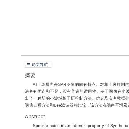
引用
阅读全文PDF
论文导航
摘要
相干斑噪声是SAR图像的固有特点。对相干斑抑制
法各有优点和不足，没有普遍的适用性。基于图像在小波域
出了一种新的小波域相干斑抑制方法。仿真及实测数据
阈值去噪方法和Lee滤波器相比较，该方法在噪声平滑
Abstract
Speckle noise is an intrinsic property of Synthe