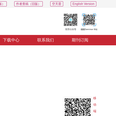
版）
作者查稿（旧版）
空天荟
English Version
下载中心
联系我们
期刊订阅
PDF
导出
分享
收藏
专辑
移
动
端