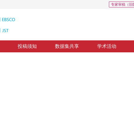
专家审稿（旧
投稿须知
数据集共享
学术活动
型的SAR相干斑抑制算法
 Models for SAR Speckle Reduction