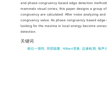
and phase congruency based edge detection methods a
mammals visual cortex, this paper designs a group of 
congruency are calculated. After noise analyzing and 
congruency value. As phase congruency based edge det
looking for the maxima in local energy become unnece
detection.
关键词
相位一致性
;
局部能量
;
Hilbert变换
;
边缘检测
;
噪声