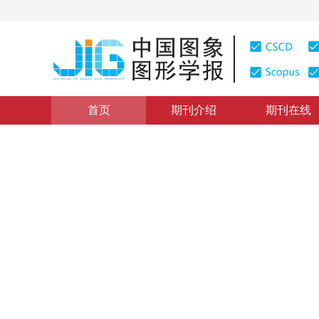
首页
期刊介绍
期刊在线
学术论文与技术报告
|
浏览量
:
0
下载量: 235
CSCD: 0
基于Hilbert滤波器对的相
Phase Congruency Based Edge Detection by Hilbert Fil
1
2
1
1
罗丁
，
赵荣椿
，
慈林林
，
陈晓峰
2004年9卷第2期 页码：139
纸质出版：
2004
DOI：
10.11834/jig.20040223