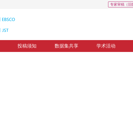
专家审稿（旧
投稿须知
数据集共享
学术活动
位一致性边缘检测方法
ters