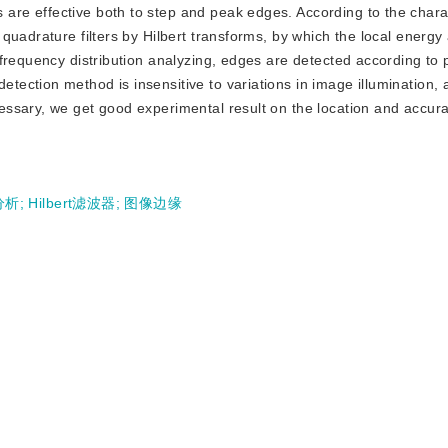
re effective both to step and peak edges. According to the chara
quadrature filters by Hilbert transforms, by which the local energ
frequency distribution analyzing, edges are detected according to
ection method is insensitive to variations in image illumination, 
ssary, we get good experimental result on the location and accur
分析
;
Hilbert滤波器
;
图像边缘