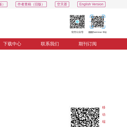
版）
作者查稿（旧版）
空天荟
English Version
下载中心
联系我们
期刊订阅
PDF
导出
分享
收藏
专辑
移
动
端