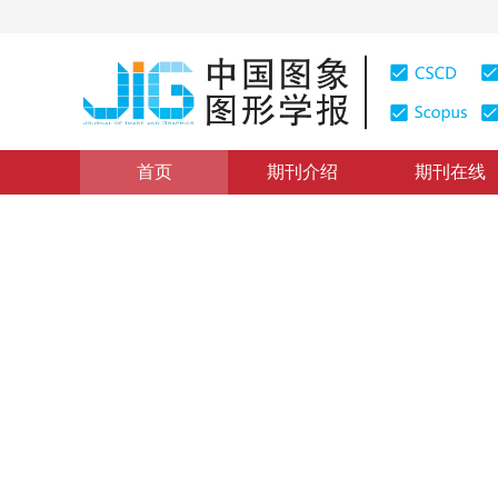
首页
期刊介绍
期刊在线
学术论文与技术报告
|
浏览量
:
0
下载量: 190
CSCD: 0
GIS中房产空间要素的GML
Description and Application of Housing Spatial Feat
1
2
许谷声
，
童小华
2004年9卷第11期 页码：1362
纸质出版：
2004
DOI：
10.11834/jig.2004011261