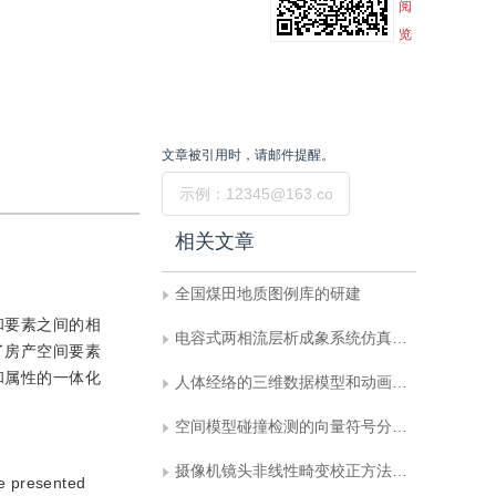
阅
览
文章被引用时，请邮件提醒。
提交
相关文章
全国煤田地质图例库的研建
和要素之间的相
电容式两相流层析成象系统仿真研究
了房产空间要素
和属性的一体化
人体经络的三维数据模型和动画显示方法研究
空间模型碰撞检测的向量符号分析方法与实现
摄像机镜头非线性畸变校正方法综述
re presented