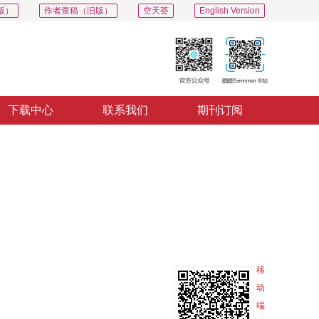
版）
作者查稿（旧版）
空天荟
English Version
下载中心
联系我们
期刊订阅
PDF
导出
分享
收藏
专辑
移
动
端