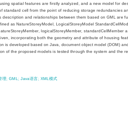
sing spatial features are firstly analyzed, and a new model for de
of standard cell from the point of reducing storage redundancies a
res description and relationships between them based on GML are fu
efined as NatureStoreyModel, LogicalStoreyModel StandardCellMod
s natureStoreyMember, logicalStoreyMember, standardCellMember 
iven, incorporating both the geometry and attribute of housing fea
ion is developed based on Java, document object model (DOM) an
ion of the proposed models is tested through the system and the re
管理
;
GML
;
Java语言
;
XML模式