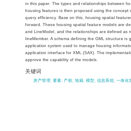
in this paper. The types and relationships between hou
housing features is then proposed using the concept 
query efficiency. Base on this, housing spatial featu
forward. These housing spatial feature models are d
and LineModel, and the relationships are defined a
lineMember. A schema defining the GML structure is g
application system used to manage housing informat
application interface for XML (SAX). The implementat
approve the capability of the models.
关键词
房产管理
;
要素
;
产权
;
地籍
;
模型
;
信息系统
;
一体化