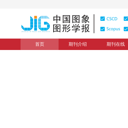
首页
期刊介绍
期刊在线
学术论文与技术报告
|
浏览量
:
0
下载量: 94
CSCD: 0
利用组合核函数提高核主分量
Improving Performance of Kernel Principal Component
1
1
1
1
孔锐
，
施泽生
，
郭立
，
张国宣
2004年9卷第1期 页码：40
纸质出版：
2004
DOI：
10.11834/jig.20040107