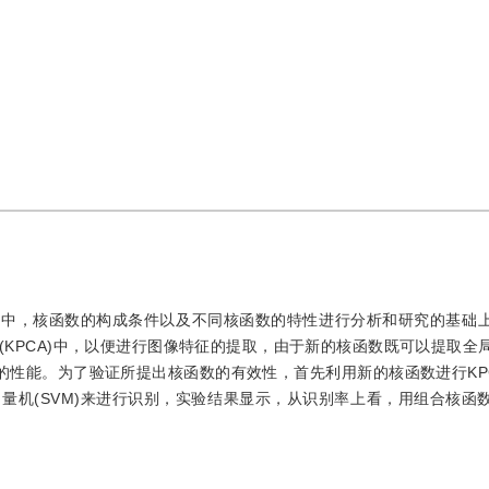
法中，核函数的构成条件以及不同核函数的特性进行分析和研究的基础
KPCA)中，以便进行图像特征的提取，由于新的核函数既可以提取全
的性能。为了验证所提出核函数的有效性，首先利用新的核函数进行KP
量机(SVM)来进行识别，实验结果显示，从识别率上看，用组合核函