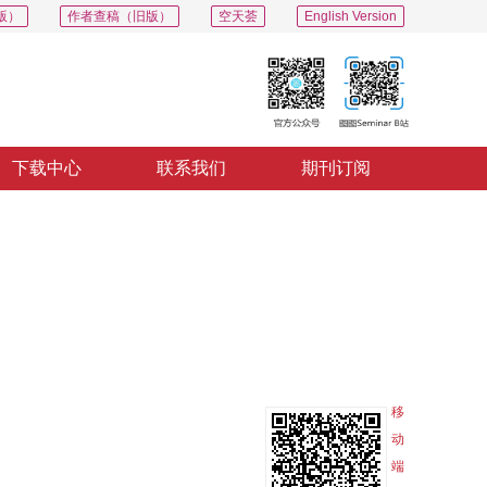
版）
作者查稿（旧版）
空天荟
English Version
下载中心
联系我们
期刊订阅
导出
分享
收藏
专辑
移
动
端