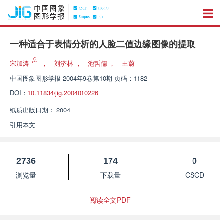
一种适合于表情分析的人脸二值边缘图像的提取
宋加涛
，
刘济林
，
池哲儒
，
王蔚
中国图象图形学报
2004年9卷第10期 页码：1182
DOI：
10.11834/jig.2004010226
纸质出版日期：
2004
引用本文
2736
174
0
浏览量
下载量
CSCD
阅读全文PDF