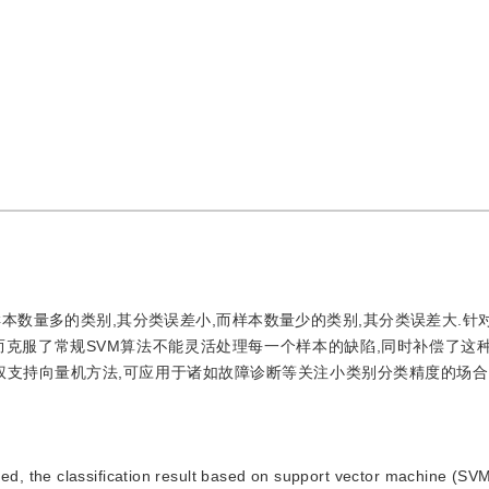
样本数量多的类别,其分类误差小,而样本数量少的类别,其分类误差大.针
从而克服了常规SVM算法不能灵活处理每一个样本的缺陷,同时补偿了这
权支持向量机方法,可应用于诸如故障诊断等关注小类别分类精度的场合
ed, the classification result based on support vector machine (SVM