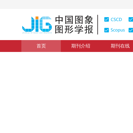
首页
期刊介绍
期刊在线
学术论文与技术报告
|
浏览量
:
0
下载量: 200
CSCD: 0
可补偿类别差异的加权支持向
Weighted Support Vector Machine Based Classification
1
1
2
范昕炜
，
杜树新
，
吴铁军
2003年8卷第9期 页码：1037
纸质出版：
2003
DOI：
10.11834/jig.200309364