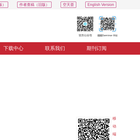
版）
作者查稿（旧版）
空天荟
English Version
下载中心
联系我们
期刊订阅
PDF
导出
分享
收藏
专辑
移
动
端