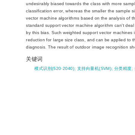
undesirably biased towards the class with more samples
classification error, whereas the smaller the sample s
vector machine algorithms based on the analysis of 
standard support vector machine algorithm can't deal
by this bias. Such weighted support vector machines im
reduction for large size class, and can be applied to t
diagnosis. The result of outdoor image recognition sho
关键词
模式识别(520·2040)
;
支持向量机(SVM)
;
分类精度
;