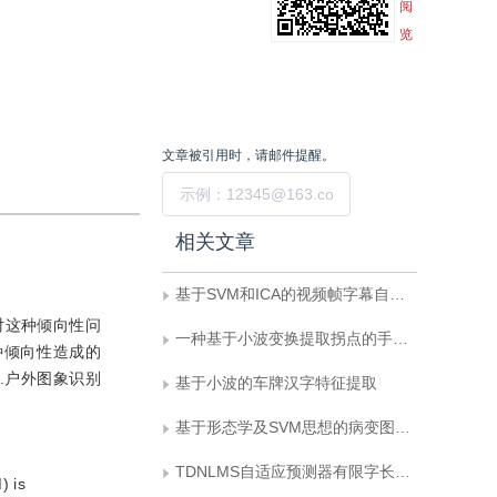
阅
览
文章被引用时，请邮件提醒。
提交
相关文章
基于SVM和ICA的视频帧字幕自动定位与提取
对这种倾向性问
一种基于小波变换提取拐点的手写签名认证方法
种倾向性造成的
.户外图象识别
基于小波的车牌汉字特征提取
基于形态学及SVM思想的病变图象识别方法
TDNLMS自适应预测器有限字长效应分析及其在设计中的应用
) is