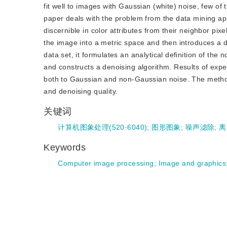
fit well to images with Gaussian (white) noise, few o
paper deals with the problem from the data mining appr
discernible in color attributes from their neighbor pixel
the image into a metric space and then introduces a d
data set, it formulates an analytical definition of the
and constructs a denoising algorithm. Results of expe
both to Gaussian and non-Gaussian noise. The method
and denoising quality.
关键词
计算机图象处理(520·6040)
;
图形图象
;
噪声滤除
;
离
Keywords
Computer image processing
;
Image and graphics