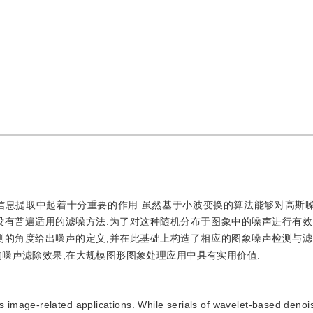
信息提取中起着十分重要的作用.虽然基于小波变换的算法能够对高斯
没有普遍适用的滤噪方法.为了对这种随机分布于图象中的噪声进行有效
测的角度给出噪声的定义,并在此基础上构造了相应的图象噪声检测与滤
噪声滤除效果,在大规模图形图象处理应用中具有实用价值.
us image-related applications. While serials of wavelet-based deno