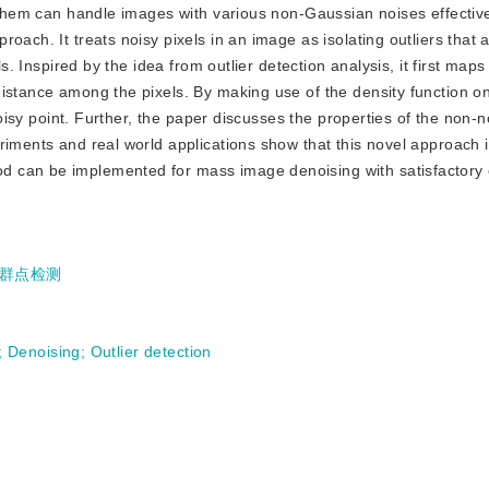
f them can handle images with various non-Gaussian noises effective
oach. It treats noisy pixels in an image as isolating outliers that 
s. Inspired by the idea from outlier detection analysis, it first maps
istance among the pixels. By making use of the density function on
 noisy point. Further, the paper discusses the properties of the non-n
riments and real world applications show that this novel approach i
 can be implemented for mass image denoising with satisfactory e
群点检测
;
Denoising
;
Outlier detection