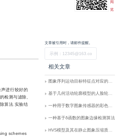
阅
览
文章被引用时，请邮件提醒。
提交
相关文章
图象序列运动目标特征点对应的极指数栅格方法
噪声进行较好的
基于几何活动轮廓模型的人脸轮廓提取方法
的检测与滤除,
除算法.实验结
一种用于数字图象传感器的彩色插值算法
一种基于δ函数的图象边缘检测算法
HVS模型及其在静止图象压缩质量评价中的应用
ising schemes