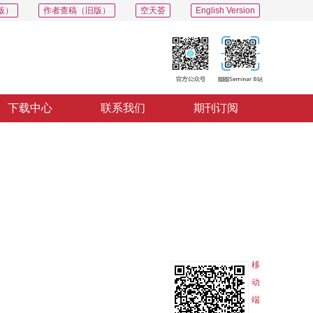
版）
作者查稿（旧版）
空天荟
English Version
下载中心
联系我们
期刊订阅
PDF
导出
分享
收藏
专辑
移
动
端