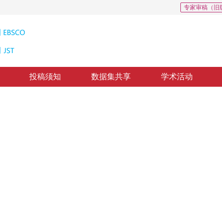
专家审稿（旧
投稿须知
数据集共享
学术活动
声滤除算法