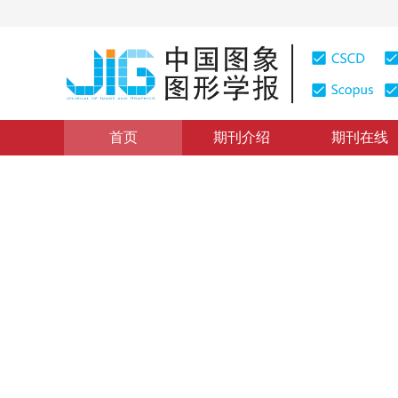
首页
期刊介绍
期刊在线
学术论文与技术报告
|
浏览量
:
0
下载量: 156
CSCD: 0
基于离群点检测的图形图象噪
Image Denoising Via Outlier Pixel Detection
1
2
李存华
，
孙志挥
2003年8卷第9期 页码：1015
纸质出版：
2003
DOI：
10.11834/jig.200309360