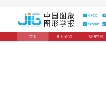
首页
期刊介绍
期刊在线
学术论文与技术报告
|
浏览量
:
0
下载量: 201
CSCD: 0
基于事件的土地利用时空数据
Study on Event-based Spatio-temporal Data Model fo
1
1
2
1
陈秀万
，
吴欢
，
李小娟
，
张文江
2003年8卷第8期 页码：957
纸质出版：
2003
DOI：
10.11834/jig.200308344