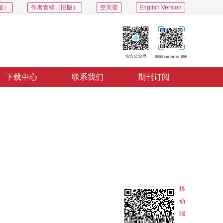
版）
作者查稿（旧版）
空天荟
English Version
下载中心
联系我们
期刊订阅
PDF
导出
分享
收藏
专辑
移
动
端