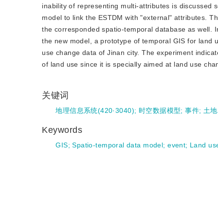
inability of representing multi-attributes is discussed 
model to link the ESTDM with "external" attributes. 
the corresponded spatio-temporal database as well. I
the new model, a prototype of temporal GIS for land 
use change data of Jinan city. The experiment indicat
of land use since it is specially aimed at land use ch
关键词
地理信息系统(420·3040)
;
时空数据模型
;
事件
;
土地
Keywords
GIS
;
Spatio-temporal data model
;
event
;
Land us