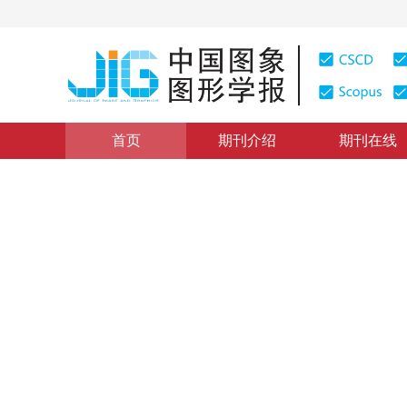
首页
期刊介绍
期刊在线
学术论文与技术报告
|
浏览量
:
0
下载量: 187
CSCD: 0
用线性神经网络映射光学过程
Inverse Problem of Optic Process Tomography Solved 
1
1
1
李扬
，
汪仁煌
，
郑莹娜
2003年8卷第7期 页码：738
纸质出版：
2003
DOI：
10.11834/jig.200307265