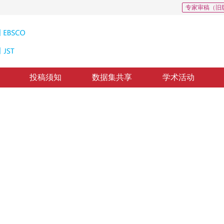
专家审稿（旧
投稿须知
数据集共享
学术活动
层析成像的逆问题
by Using Linear Neural Networks