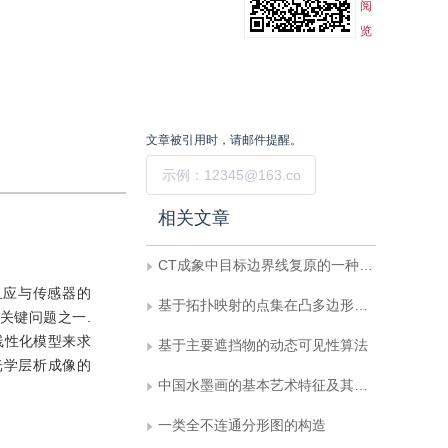
阅
览
文章被引用时，请邮件提醒。
提交
相关文章
CT成象中目标边界线复原的一种方法
而且应与传感器的
基于拓扑映射的点集在凸多边形内外判断算法
关键问题之一.
线性化模型来求
基于主要遮挡物的动态可见性算法
光学层析成像的
中国水墨画的基本艺术特征及其计算机仿真实现
一类全不连通分形图的构造