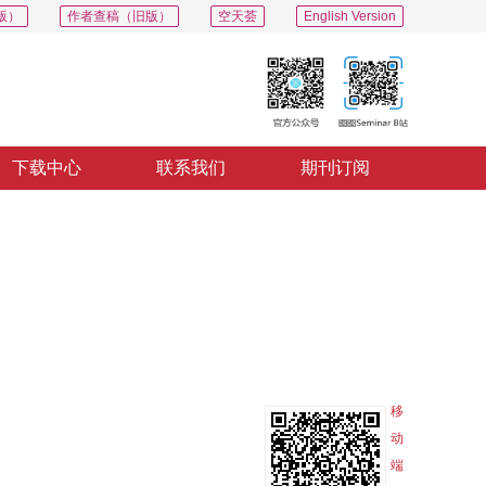
版）
作者查稿（旧版）
空天荟
English Version
下载中心
联系我们
期刊订阅
PDF
导出
分享
收藏
专辑
移
动
端