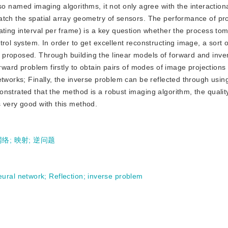
 named imaging algorithms, it not only agree with the interactional
atch the spatial array geometry of sensors. The performance of p
ating interval per frame) is a key question whether the process t
rol system. In order to get excellent reconstructing image, a sort o
 proposed. Through building the linear models of forward and inv
rward problem firstly to obtain pairs of modes of image projections 
tworks; Finally, the inverse problem can be reflected through using
nstrated that the method is a robust imaging algorithm, the qualit
s very good with this method.
网络
;
映射
;
逆问题
eural network
;
Reflection
;
inverse problem