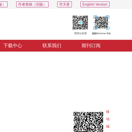
版）
作者查稿（旧版）
空天荟
English Version
下载中心
联系我们
期刊订阅
PDF
导出
分享
收藏
专辑
移
动
端