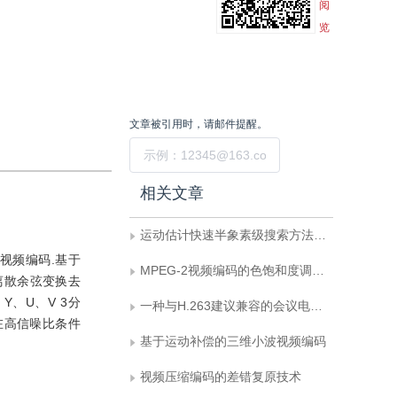
阅
览
文章被引用时，请邮件提醒。
提交
相关文章
运动估计快速半象素级搜索方法的实验研究
视频编码.基于
MPEG-2视频编码的色饱和度调整算法
离散余弦变换去
、U、V 3分
一种与H.263建议兼容的会议电视分层编码方案
在高信噪比条件
基于运动补偿的三维小波视频编码
视频压缩编码的差错复原技术