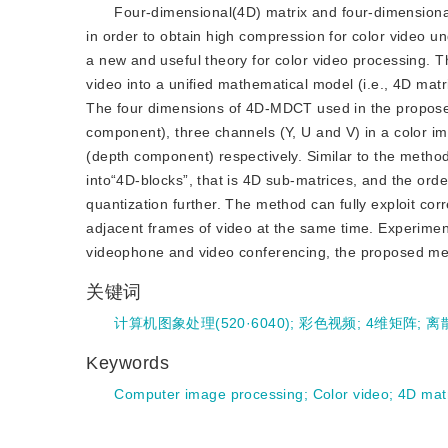
Four-dimensional(4D) matrix and four-dimensiona
in order to obtain high compression for color video un
a new and useful theory for color video processing.
video into a unified mathematical model (i.e., 4D matr
The four dimensions of 4D-MDCT used in the propose
component), three channels (Y, U and V) in a color i
(depth component) respectively. Similar to the metho
into“4D-blocks”, that is 4D sub-matrices, and the ord
quantization further. The method can fully exploit co
adjacent frames of video at the same time. Experimenta
videophone and video conferencing, the proposed meth
关键词
计算机图象处理(520·6040)
;
彩色视频
;
4维矩阵
;
离
Keywords
Computer image processing
;
Color video
;
4D mat