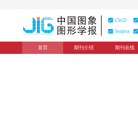
首页
期刊介绍
期刊在线
学术论文与技术报告
|
浏览量
:
0
下载量: 190
CSCD: 0
彩色视频的四维矩阵离散余弦
Color Video Coding via Four-dimensional Matrix DCT
1
1
赵岩
，
陈贺新
2003年8卷第6期 页码：620
纸质出版：
2003
DOI：
10.11834/jig.200306218