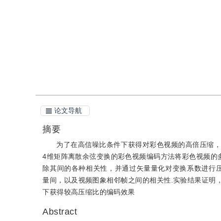
引用
阅读全文PDF
论文导航
摘要
为了在高信噪比条件下获得对彩色视频的高倍压缩，提
4维矩阵离散余弦变换的彩色视频编码方法将彩色视频的多
除其间的各种相关性，并通过矢量量化对变换系数进行压缩
量间，以及视频图象相邻帧之间的相关性.实验结果证明
下获得较高压缩比的编码效果
Abstract