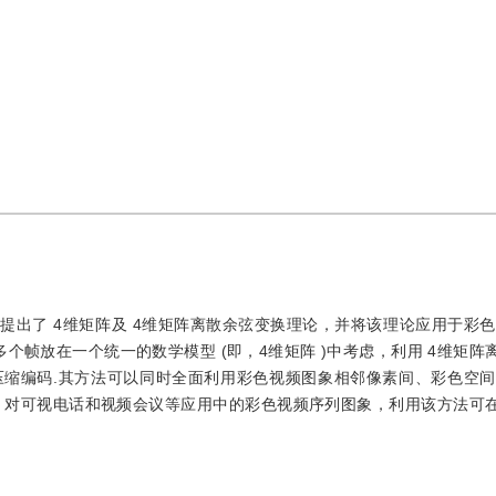
出了 4维矩阵及 4维矩阵离散余弦变换理论，并将该理论应用于彩色
个帧放在一个统一的数学模型 (即，4维矩阵 )中考虑，利用 4维矩阵
编码.其方法可以同时全面利用彩色视频图象相邻像素间、彩色空间 Y
，对可视电话和视频会议等应用中的彩色视频序列图象，利用该方法可