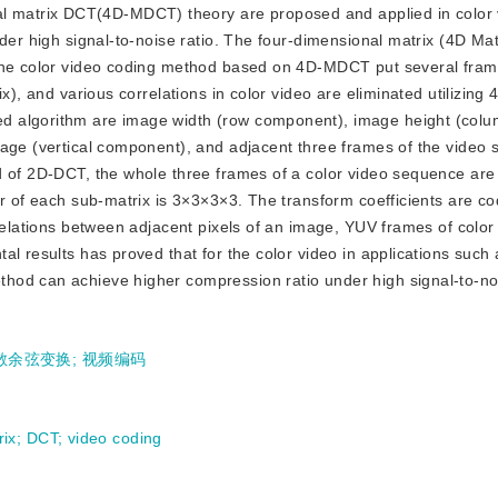
l matrix DCT(4D-MDCT) theory are proposed and applied in color 
der high signal-to-noise ratio. The four-dimensional matrix (4D Matr
 The color video coding method based on 4D-MDCT put several fram
ix), and various correlations in color video are eliminated utilizin
d algorithm are image width (row component), image height (col
mage (vertical component), and adjacent three frames of the video
d of 2D-DCT, the whole three frames of a color video sequence are 
er of each sub-matrix is 3×3×3×3. The transform coefficients are c
rrelations between adjacent pixels of an image, YUV frames of colo
l results has proved that for the color video in applications such 
od can achieve higher compression ratio under high signal-to-noi
散余弦变换
;
视频编码
rix
;
DCT
;
video coding