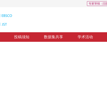
专家审稿（旧
投稿须知
数据集共享
学术活动
的图象分离方法研究与实现
Based on Independent Component Analysis & Genetic Algorithm