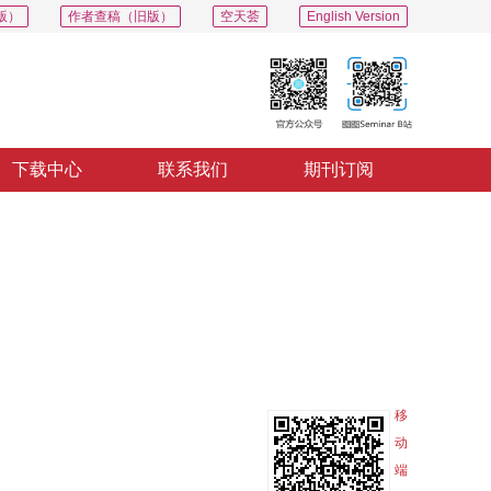
版）
作者查稿（旧版）
空天荟
English Version
下载中心
联系我们
期刊订阅
PDF
导出
分享
收藏
专辑
移
动
端