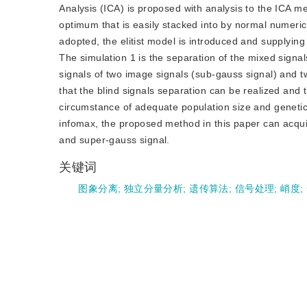
Analysis (ICA) is proposed with analysis to the ICA m
optimum that is easily stacked into by normal numerical
adopted, the elitist model is introduced and supplying 
The simulation 1 is the separation of the mixed signa
signals of two image signals (sub-gauss signal) and 
that the blind signals separation can be realized an
circumstance of adequate population size and geneti
infomax, the proposed method in this paper can acquir
and super-gauss signal.
关键词
图象分离
;
独立分量分析
;
遗传算法
;
信号处理
;
峭度
;