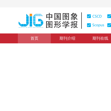
首页
期刊介绍
期刊在线
学术论文与技术报告
|
浏览量
:
0
下载量: 195
CSCD: 0
基于独立分量分析和遗传算法
Research & Realization of Image Separation Method 
1
2
1
2
1
杨俊安
，
庄镇泉
，
钟子发
，
郭立
2003年8卷第4期 页码：441
纸质出版：
2003
DOI：
10.11834/jig.200304152