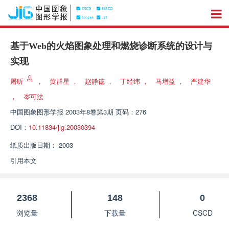
基于Web的火焰图象处理和燃烧诊断系统的设计与
实现
屠昕
，
黄群星
，
赵静德
，
丁经纬
，
马增益
，
严建华
，
岑可法
中国图象图形学报
2003年8卷第3期 页码：276
DOI：
10.11834/jig.20030394
纸质出版日期：
2003
引用本文
2368
148
0
浏览量
下载量
CSCD