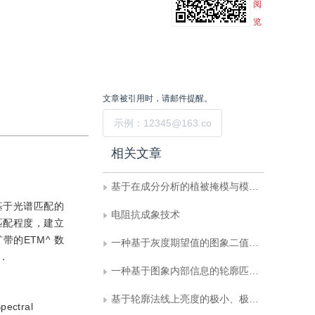
阅
览
文章被引用时，请邮件提醒。
提交
相关文章
基于在成分分析的植被掩模与模式滤波方法在中等植被区蚀变信息提取中的应用
基于光谱匹配的
电阻抗成象技术
匹配程度，建立
的ETM^ 数
一种基于灰度期望值的图象二值化算法
．
一种基于图象内部信息的轮廓匹配和切片对齐新方法
基于轮廓法线上亮度的极小、极大值边缘检测
Spectral