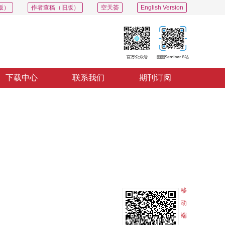
版）
作者查稿（旧版）
空天荟
English Version
下载中心
联系我们
期刊订阅
PDF
导出
分享
收藏
专辑
移
动
端