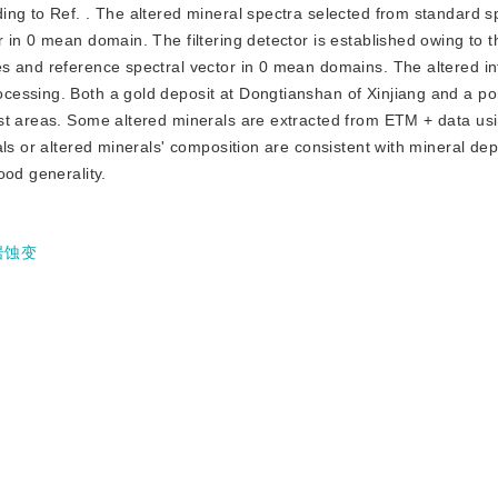
ng to Ref. . The altered mineral spectra selected from standard s
 in 0 mean domain. The filtering detector is established owing to 
s and reference spectral vector in 0 mean domains. The altered in
cessing. Both a gold deposit at Dongtianshan of Xinjiang and a po
est areas. Some altered minerals are extracted from ETM + data u
ls or altered minerals' composition are consistent with mineral dep
ood generality.
岩蚀变