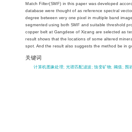
Match Filter(SMF) in this paper was developed accordi
database were thought of as reference spectral vector
degree between very one pixel in multiple band image
segmented using both SMF and suitable threshold pro
copper belt at Gangdese of Xizang are selected as t
result shows that the locations of some altered minera
spot. And the result also suggests the method be in g
关键词
计算机图象处理
;
光谱匹配滤波
;
蚀变矿物
;
阈值
;
围