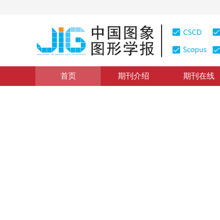
首页
期刊介绍
期刊在线
学术论文与技术报告
|
浏览量
:
0
下载量: 207
CSCD: 0
基于光谱匹配滤波的蚀变信息
Alteration Extracting Based on Spectral Match Filter(S
1
2
2
1
2
甘甫平
，
王润生
，
马蔼乃
，
张宗贵
2003年8卷第2期 页码：147
纸质出版：
2003
DOI：
10.11834/jig.20030261