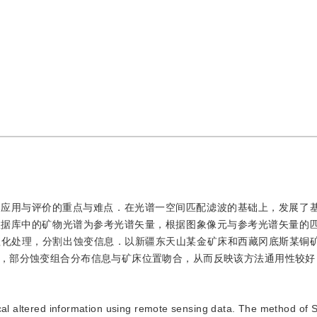
感应用与评价的重点与难点．在光谱一空间匹配滤波的基础上，发展了
数据库中的矿物光谱为参考光谱矢量，根据图象像元与参考光谱矢量的
化处理，分割出蚀变信息．以新疆东天山某金矿床和西藏冈底斯某铜矿带
，部分蚀变组合分布信息与矿床位置吻合，从而反映该方法通用性较好
ogical altered information using remote sensing data. The method of 