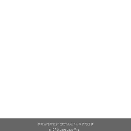
技术支持由北京北大方正电子有限公司提供
京ICP备05080539号-4